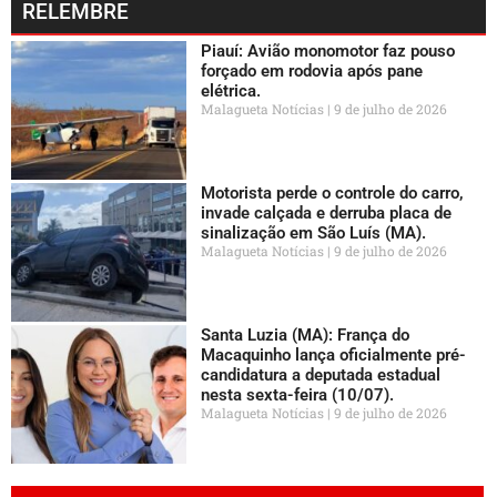
RELEMBRE
Piauí: Avião monomotor faz pouso
forçado em rodovia após pane
elétrica.
Malagueta Notícias
9 de julho de 2026
Motorista perde o controle do carro,
invade calçada e derruba placa de
sinalização em São Luís (MA).
Malagueta Notícias
9 de julho de 2026
Santa Luzia (MA): França do
Macaquinho lança oficialmente pré-
candidatura a deputada estadual
nesta sexta-feira (10/07).
Malagueta Notícias
9 de julho de 2026