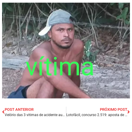
POST ANTERIOR
PRÓXIMO POST
Velório das 3 vitimas de acidente automobilístico é marcado por comoção popular nesta quinta – feira (12/05), em Dom Pedro/MA.
Lotofácil, concurso 2.519: aposta de Vitorino Freire (MA) acerta os 15 números e fatura R$ 930,9 mil.