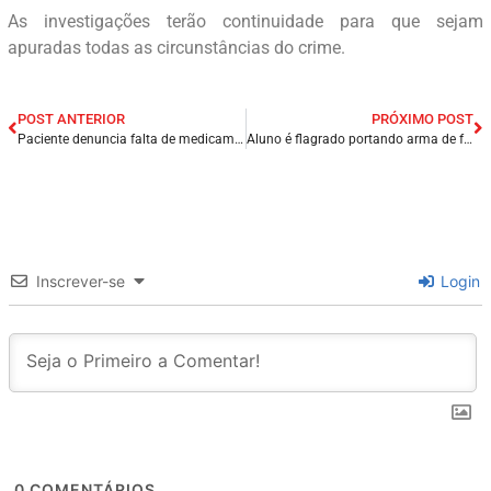
As investigações terão continuidade para que sejam
apuradas todas as circunstâncias do crime.
POST ANTERIOR
PRÓXIMO POST
Paciente denuncia falta de medicamento e mau atendimento no hospital municipal de Presidente Dutra/MA.
Aluno é flagrado portando arma de fogo dentro de escola em Itapecuru-Mirim/MA.
Inscrever-se
Login
0
COMENTÁRIOS