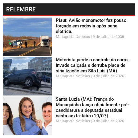
RELEMBRE
Piauí: Avião monomotor faz pouso
forçado em rodovia após pane
elétrica.
Malagueta Notícias
9 de julho de 2026
Motorista perde o controle do carro,
invade calçada e derruba placa de
sinalização em São Luís (MA).
Malagueta Notícias
9 de julho de 2026
Santa Luzia (MA): França do
Macaquinho lança oficialmente pré-
candidatura a deputada estadual
nesta sexta-feira (10/07).
Malagueta Notícias
9 de julho de 2026