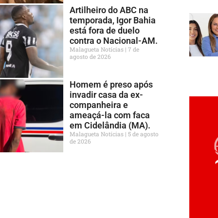
Artilheiro do ABC na
temporada, Igor Bahia
está fora de duelo
contra o Nacional-AM.
Malagueta Notícias
7 de
agosto de 2026
Homem é preso após
invadir casa da ex-
companheira e
ameaçá-la com faca
em Cidelândia (MA).
Malagueta Notícias
5 de agosto
de 2026