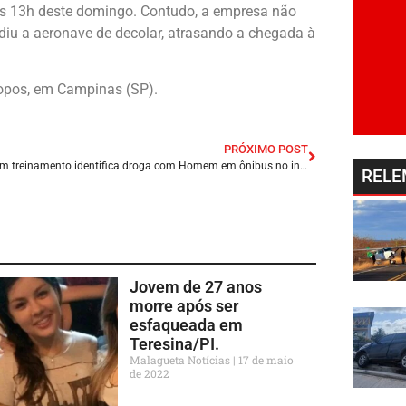
 às 13h deste domingo. Contudo, a empresa não
iu a aeronave de decolar, atrasando a chegada à
copos, em Campinas (SP).
PRÓXIMO POST
Cadela em treinamento identifica droga com Homem em ônibus no interior da Bahia.
RELE
Jovem de 27 anos
morre após ser
esfaqueada em
Teresina/PI.
Malagueta Notícias
17 de maio
de 2022