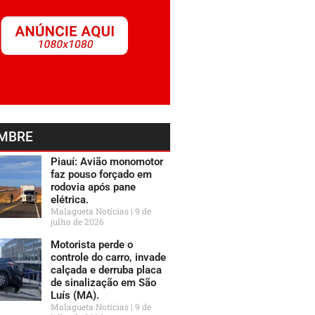
MBRE
Piauí: Avião monomotor
faz pouso forçado em
rodovia após pane
elétrica.
Malagueta Notícias
9 de
julho de 2026
Motorista perde o
controle do carro, invade
calçada e derruba placa
de sinalização em São
Luís (MA).
Malagueta Notícias
9 de