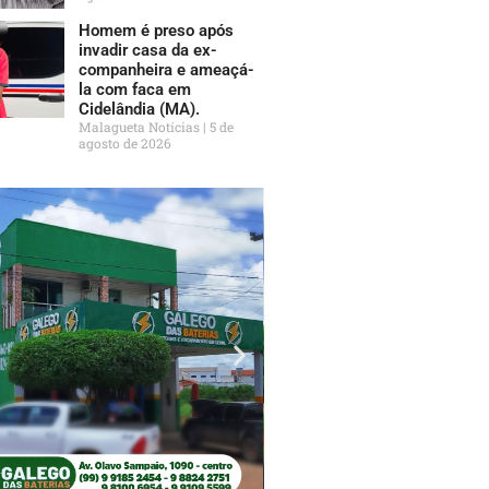
Homem é preso após
invadir casa da ex-
companheira e ameaçá-
la com faca em
Cidelândia (MA).
Malagueta Notícias
5 de
agosto de 2026