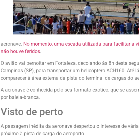
aeronave.
No momento, uma escada utilizada para facilitar a
não houve feridos
.
O avião vai pernoitar em Fortaleza, decolando às 8h desta segu
Campinas (SP), para transportar um helicóptero ACH160. Até l
comparecer à área externa da pista do terminal de cargas do ae
A aeronave é conhecida pelo seu formato exótico, que se ass
por baleia-branca.
Visto de perto
A passagem inédita da aeronave despertou o interesse de vár
próximo à pista de carga do aeroporto.