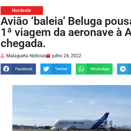
Nordeste
Avião ‘baleia’ Beluga pou
1ª viagem da aeronave à A
chegada.
Malagueta Notícias
julho 24, 2022
Facebook
Twitter
WhatsApp