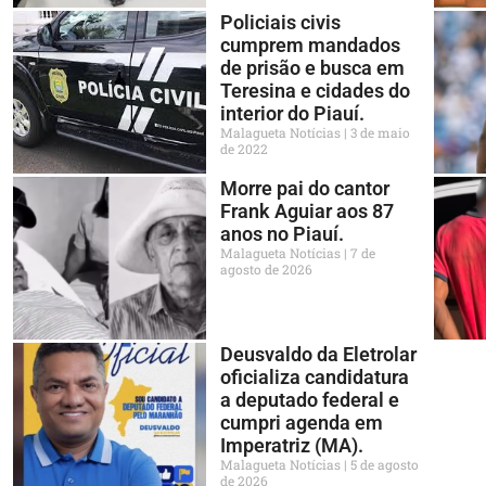
Policiais civis
cumprem mandados
de prisão e busca em
Teresina e cidades do
interior do Piauí.
Malagueta Notícias
3 de maio
de 2022
Morre pai do cantor
Frank Aguiar aos 87
anos no Piauí.
Malagueta Notícias
7 de
agosto de 2026
Deusvaldo da Eletrolar
oficializa candidatura
a deputado federal e
cumpri agenda em
Imperatriz (MA).
Malagueta Notícias
5 de agosto
de 2026