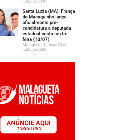
julho de 2026
Santa Luzia (MA): França
do Macaquinho lança
oficialmente pré-
candidatura a deputada
estadual nesta sexta-
feira (10/07).
Malagueta Notícias
9 de
julho de 2026