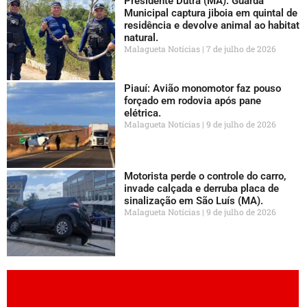
Presidente Dutra (MA): Guarda
Municipal captura jiboia em quintal de
residência e devolve animal ao habitat
natural.
Malagueta Notícias
7 de julho de 2026
Piauí: Avião monomotor faz pouso
forçado em rodovia após pane
elétrica.
Malagueta Notícias
9 de julho de 2026
Motorista perde o controle do carro,
invade calçada e derruba placa de
sinalização em São Luís (MA).
Malagueta Notícias
9 de julho de 2026