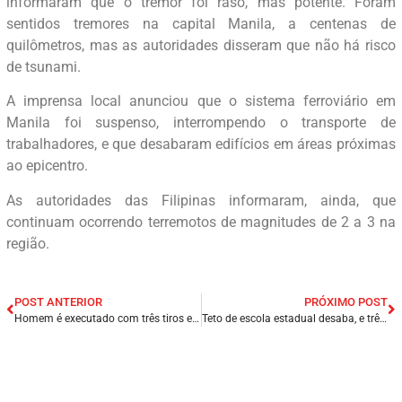
informaram que o tremor foi raso, mas potente. Foram
sentidos tremores na capital Manila, a centenas de
quilômetros, mas as autoridades disseram que não há risco
de tsunami.
A imprensa local anunciou que o sistema ferroviário em
Manila foi suspenso, interrompendo o transporte de
trabalhadores, e que desabaram edifícios em áreas próximas
ao epicentro.
As autoridades das Filipinas informaram, ainda, que
continuam ocorrendo terremotos de magnitudes de 2 a 3 na
região.
POST ANTERIOR
PRÓXIMO POST
Homem é executado com três tiros em São Luís/MA.
Teto de escola estadual desaba, e três estudantes ficam feridos, em João Pessoa/PB.