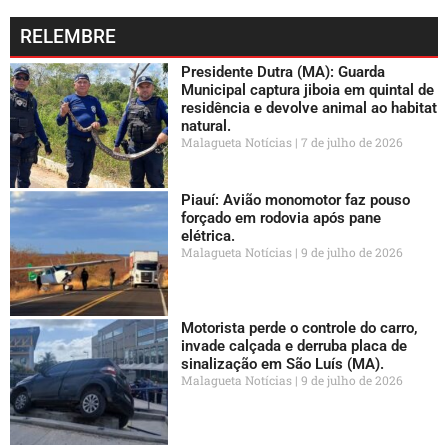
RELEMBRE
Presidente Dutra (MA): Guarda
Municipal captura jiboia em quintal de
residência e devolve animal ao habitat
natural.
Malagueta Notícias
7 de julho de 2026
Piauí: Avião monomotor faz pouso
forçado em rodovia após pane
elétrica.
Malagueta Notícias
9 de julho de 2026
Motorista perde o controle do carro,
invade calçada e derruba placa de
sinalização em São Luís (MA).
Malagueta Notícias
9 de julho de 2026