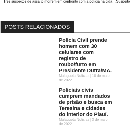
Três suspeitos de assalto morrem em confronto com a polícia na cidade de Rosário/MA.
POSTS RELACIONADOS
Polícia Civil prende
homem com 30
celulares com
registro de
roubo/furto em
Presidente Dutra/MA.
Malagueta Notícias
18 de maio
de 2022
Policiais civis
cumprem mandados
de prisão e busca em
Teresina e cidades
do interior do Piauí.
Malagueta Notícias
3 de maio
de 2022