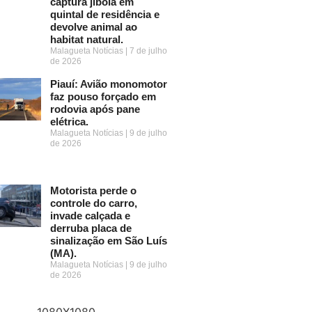
captura jiboia em
quintal de residência e
devolve animal ao
habitat natural.
Malagueta Notícias
7 de julho
de 2026
Piauí: Avião monomotor
faz pouso forçado em
rodovia após pane
elétrica.
Malagueta Notícias
9 de julho
de 2026
Motorista perde o
controle do carro,
invade calçada e
derruba placa de
sinalização em São Luís
(MA).
Malagueta Notícias
9 de julho
de 2026