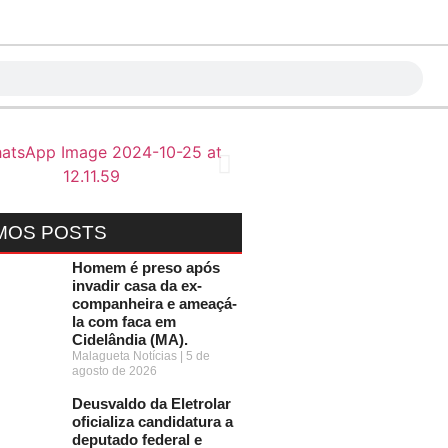
MOS POSTS
Homem é preso após
invadir casa da ex-
companheira e ameaçá-
la com faca em
Cidelândia (MA).
Malagueta Notícias
5 de
agosto de 2026
Deusvaldo da Eletrolar
oficializa candidatura a
deputado federal e