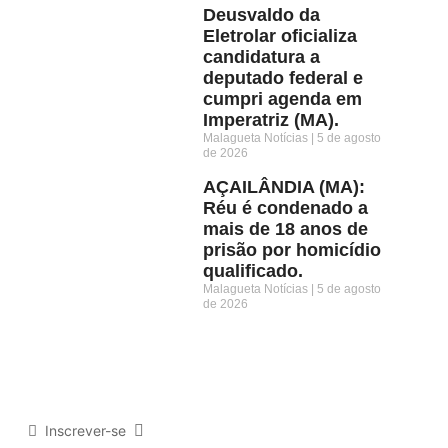
Deusvaldo da
Eletrolar oficializa
candidatura a
deputado federal e
cumpri agenda em
Imperatriz (MA).
Malagueta Notícias
5 de agosto
de 2026
AÇAILÂNDIA (MA):
Réu é condenado a
mais de 18 anos de
prisão por homicídio
qualificado.
Malagueta Notícias
5 de agosto
de 2026
Inscrever-se