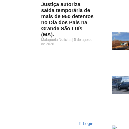
Justiça autoriza
saída temporária de
mais de 950 detentos
no Dia dos Pais na
Grande São Luís
(MA).
Malagueta Notícias
5 de agosto
de 2026
Login