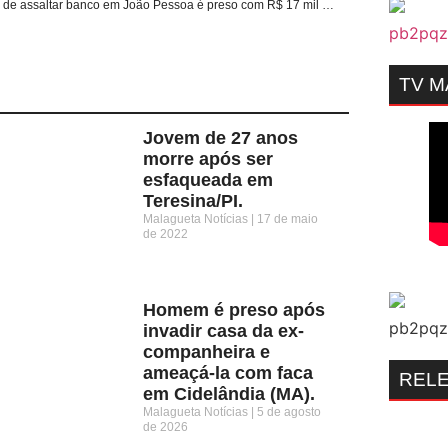
Suspeito de assaltar banco em João Pessoa é preso com R$ 17 mil em Campina Grande/PB.
TV 
Jovem de 27 anos
morre após ser
esfaqueada em
Teresina/PI.
Malagueta Notícias
17 de maio
de 2022
Homem é preso após
invadir casa da ex-
companheira e
ameaçá-la com faca
REL
em Cidelândia (MA).
Malagueta Notícias
5 de agosto
de 2026