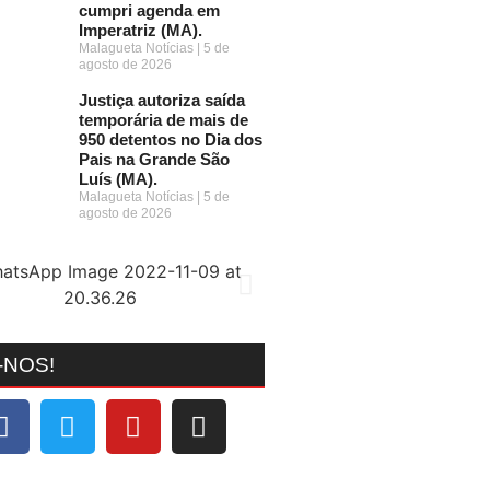
cumpri agenda em
Imperatriz (MA).
Malagueta Notícias
5 de
agosto de 2026
Justiça autoriza saída
temporária de mais de
950 detentos no Dia dos
Pais na Grande São
Luís (MA).
Malagueta Notícias
5 de
agosto de 2026
-NOS!