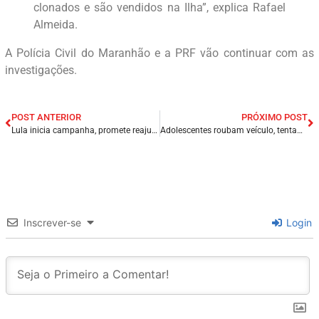
clonados e são vendidos na Ilha”, explica Rafael
Almeida.
A Polícia Civil do Maranhão e a PRF vão continuar com as
investigações.
POST ANTERIOR
PRÓXIMO POST
Lula inicia campanha, promete reajuste na tabela do IR e manutenção do Auxílio Brasil a R$ 600: ‘Primeira medida que vou tomar’.
Adolescentes roubam veículo, tentam fugir, mas são apreendidos, em João Pessoa/PB.
Inscrever-se
Login