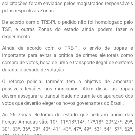
solicitações foram enviadas pelos magistrados responsáveis
pelas respectivas Zonas.
De acordo com o TRE-PI, o pedido não foi homologado pelo
TSE, e outras Zonas do estado ainda podem fazer o
requerimento.
Ainda de acordo com o TRE-PI, o envio de tropas é
importante para evitar a prática de crimes eleitorais como
compra de votos, boca de urna e transporte ilegal de eleitores
durante o período de votação.
O reforço policial também tem o objetivo de amenizar
possíveis tensões nos municípios. Além disso, as tropas
devem assegurar a tranquilidade no tramite de apuração dos
votos que deverão eleger os novos governantes do Brasil.
As 26 zonas eleitorais do estado que pediram apoio das
Forças Armadas são: 10ª, 11ª,13ª,14ª, 17ª,18ª, 20ª,27ª, 29ª,
30ª, 33ª, 36ª, 39ª, 40ª, 41ª, 43ª, 47ª, 49ª, 53ª, 54ª, 57ª, 62ª,