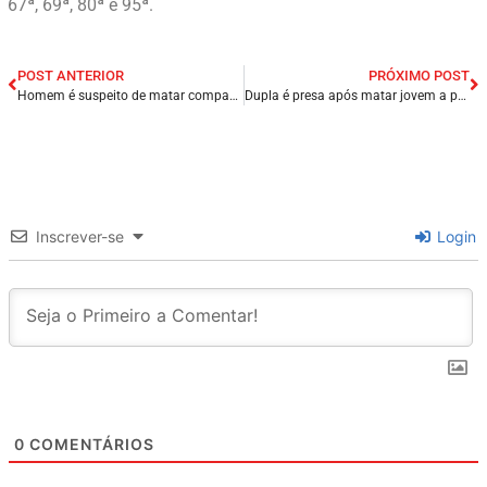
67ª, 69ª, 80ª e 95ª.
POST ANTERIOR
PRÓXIMO POST
Homem é suspeito de matar companheira a facadas e tentar suicídio na Grande São Luís/MA.
Dupla é presa após matar jovem a pauladas e pedradas em Maceió/AL.
Inscrever-se
Login
0
COMENTÁRIOS