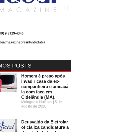
MOS POSTS
Homem é preso após
invadir casa da ex-
companheira e ameaçá-
la com faca em
Cidelândia (MA).
Malagueta Notícias
5 de
agosto de 2026
Deusvaldo da Eletrolar
oficializa candidatura a