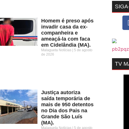
SIGA
Homem é preso após
invadir casa da ex-
companheira e
ameaçá-la com faca
em Cidelândia (MA).
Malagueta Notícias
5 de agosto
de 2026
TV 
Justiça autoriza
saída temporária de
mais de 950 detentos
no Dia dos Pais na
Grande São Luís
(MA).
Malagueta Notícias
5 de agosto