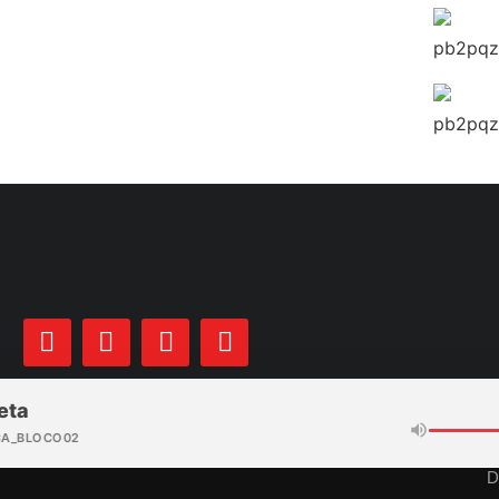
eta
CA_BLOCO02
D