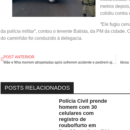
metros depois,
colidiu contra
“Ele fugiu cen
da polícia militar”, contou o tenente Batista, da PM da cidade. O
do caminhão foi conduzido à delegacia.
POST ANTERIOR
Mãe e filha morrem atropeladas após sofrerem acidente e pedirem ajuda no acostamento de via no Ceará.
Idosa
POSTS RELACIONADOS
Polícia Civil prende
homem com 30
celulares com
registro de
roubo/furto em