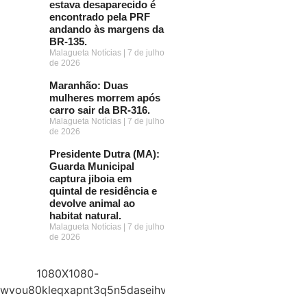
estava desaparecido é
encontrado pela PRF
andando às margens da
BR-135.
Malagueta Notícias
7 de julho
de 2026
Maranhão: Duas
mulheres morrem após
carro sair da BR-316.
Malagueta Notícias
7 de julho
de 2026
Presidente Dutra (MA):
Guarda Municipal
captura jiboia em
quintal de residência e
devolve animal ao
habitat natural.
Malagueta Notícias
7 de julho
de 2026