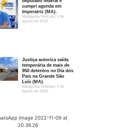
deputado federal e
cumpri agenda em
Imperatriz (MA).
Malagueta Notícias
5 de
agosto de 2026
Justiça autoriza saída
temporária de mais de
950 detentos no Dia dos
Pais na Grande São
Luís (MA).
Malagueta Notícias
5 de
agosto de 2026