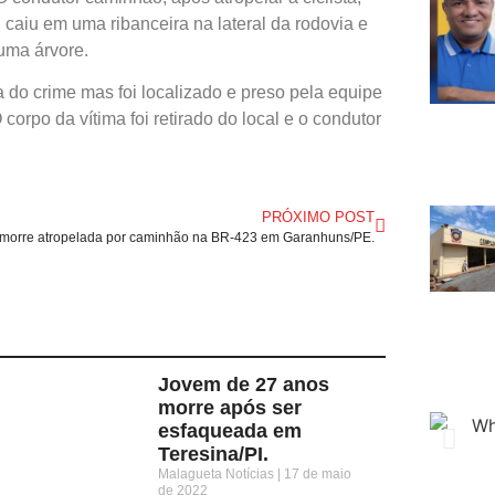
 caiu em uma ribanceira na lateral da rodovia e
 uma árvore.
a do crime mas foi localizado e preso pela equipe
 corpo da vítima foi retirado do local e o condutor
PRÓXIMO POST
 morre atropelada por caminhão na BR-423 em Garanhuns/PE.
Jovem de 27 anos
morre após ser
esfaqueada em
Teresina/PI.
Malagueta Notícias
17 de maio
de 2022