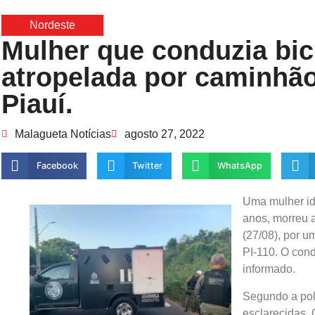
Nordeste
Mulher que conduzia bic
atropelada por caminhão
Piauí.
Malagueta Notícias
agosto 27, 2022
Facebook
Twitter
WhatsApp
Uma mulher id
anos, morreu 
(27/08), por 
PI-110. O cond
informado.
Segundo a polí
esclarecidas. 