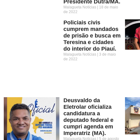
Presidente Dutra/MA.
Malagueta Notícias
18 de maio
de 2022
Policiais civis
cumprem mandados
de prisão e busca em
Teresina e cidades
do interior do Piauí.
Malagueta Notícias
3 de maio
de 2022
Deusvaldo da
Eletrolar oficializa
candidatura a
deputado federal e
cumpri agenda em
Imperatriz (MA).
Malagueta Notícias
5 de agosto