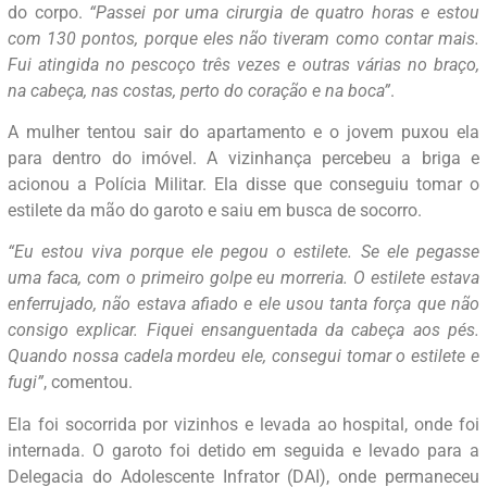
do corpo.
“Passei por uma cirurgia de quatro horas e estou
com 130 pontos, porque eles não tiveram como contar mais.
Fui atingida no pescoço três vezes e outras várias no braço,
na cabeça, nas costas, perto do coração e na boca”
.
A mulher tentou sair do apartamento e o jovem puxou ela
para dentro do imóvel. A vizinhança percebeu a briga e
acionou a Polícia Militar. Ela disse que conseguiu tomar o
estilete da mão do garoto e saiu em busca de socorro.
“Eu estou viva porque ele pegou o estilete. Se ele pegasse
uma faca, com o primeiro golpe eu morreria. O estilete estava
enferrujado, não estava afiado e ele usou tanta força que não
consigo explicar. Fiquei ensanguentada da cabeça aos pés.
Quando nossa cadela mordeu ele, consegui tomar o estilete e
fugi”
, comentou.
Ela foi socorrida por vizinhos e levada ao hospital, onde foi
internada. O garoto foi detido em seguida e levado para a
Delegacia do Adolescente Infrator (DAI), onde permaneceu