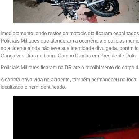
imediatamente, onde restos da motocicleta ficaram espalhados
Policiais Militares que atenderam a ocorrência e policias mun
no acidente ainda não teve sua identidade divulgada, porém fo
Gonçalves Dias no bairro Campo Dantas em Presidente Dutra.
Policiais Militares ficaram na BR ate o recolhimento do corpo da
A carreta envolvida no acidente, também permaneceu no local 
localizado e nem identificado.