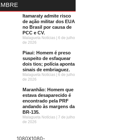
EMBRE
Itamaraty admite risco
de ação militar dos EUA
no Brasil por causa de
PCC e CV.
Malagueta Notícias
6 de julho
de 2026
Piaui: Homem é preso
suspeito de esfaquear
dois tios; polícia aponta
sinais de embriaguez.
Malagueta Notícias
6 de julho
de 2026
Maranhão: Homem que
estava desaparecido é
encontrado pela PRF
andando às margens da
BR-135.
Malagueta Notícias
7 de julho
de 2026