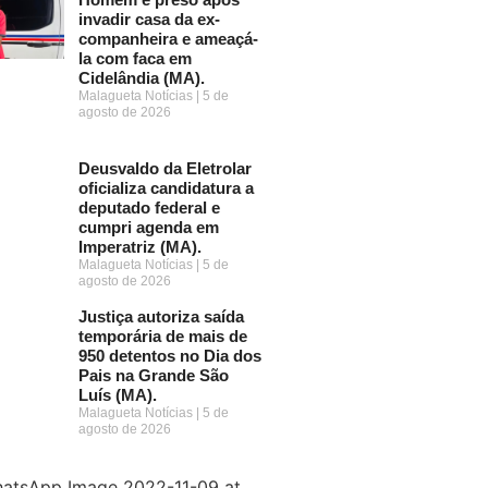
invadir casa da ex-
companheira e ameaçá-
la com faca em
Cidelândia (MA).
Malagueta Notícias
5 de
agosto de 2026
Deusvaldo da Eletrolar
oficializa candidatura a
deputado federal e
cumpri agenda em
Imperatriz (MA).
Malagueta Notícias
5 de
agosto de 2026
Justiça autoriza saída
temporária de mais de
950 detentos no Dia dos
Pais na Grande São
Luís (MA).
Malagueta Notícias
5 de
agosto de 2026