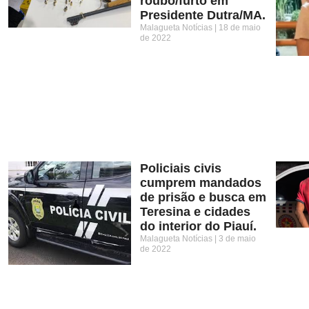
roubo/furto em
Presidente Dutra/MA.
Malagueta Notícias
18 de maio
de 2022
Policiais civis
cumprem mandados
de prisão e busca em
Teresina e cidades
do interior do Piauí.
Malagueta Notícias
3 de maio
de 2022