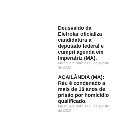
Deusvaldo da
Eletrolar oficializa
candidatura a
deputado federal e
cumpri agenda em
Imperatriz (MA).
Malagueta Notícias
5 de agosto
de 2026
AÇAILÂNDIA (MA):
Réu é condenado a
mais de 18 anos de
prisão por homicídio
qualificado.
Malagueta Notícias
5 de agosto
de 2026