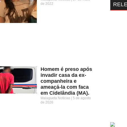
REL
de 2022
Homem é preso após
invadir casa da ex-
companheira e
ameaçá-la com faca
em Cidelândia (MA).
Malagueta Notícias
5 de agosto
de 2026