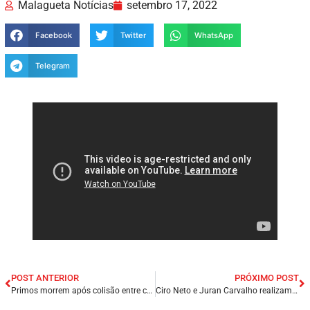
Malagueta Notícias
setembro 17, 2022
Facebook
Twitter
WhatsApp
Telegram
POST ANTERIOR
PRÓXIMO POST
Primos morrem após colisão entre carro e moto na PI-236, em Regeneração/PI.
Ciro Neto e Juran Carvalho realizam mais uma grande moto – carreata pelas ruas de Presidente Dutra/MA.