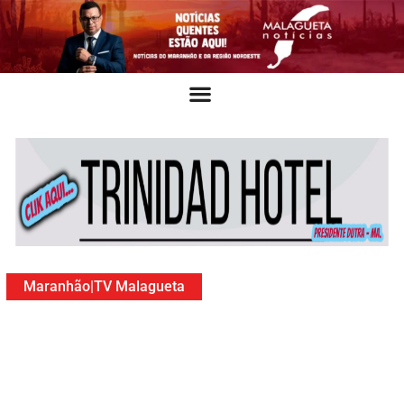
Maranhão
|
TV Malagueta