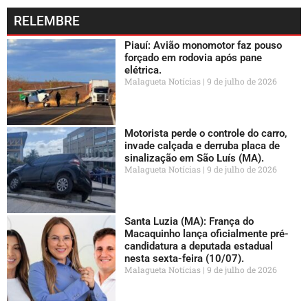
RELEMBRE
Piauí: Avião monomotor faz pouso
forçado em rodovia após pane
elétrica.
Malagueta Notícias
9 de julho de 2026
Motorista perde o controle do carro,
invade calçada e derruba placa de
sinalização em São Luís (MA).
Malagueta Notícias
9 de julho de 2026
Santa Luzia (MA): França do
Macaquinho lança oficialmente pré-
candidatura a deputada estadual
nesta sexta-feira (10/07).
Malagueta Notícias
9 de julho de 2026