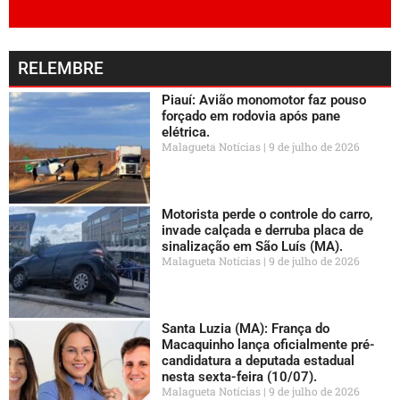
RELEMBRE
Piauí: Avião monomotor faz pouso
forçado em rodovia após pane
elétrica.
Malagueta Notícias
9 de julho de 2026
Motorista perde o controle do carro,
invade calçada e derruba placa de
sinalização em São Luís (MA).
Malagueta Notícias
9 de julho de 2026
Santa Luzia (MA): França do
Macaquinho lança oficialmente pré-
candidatura a deputada estadual
nesta sexta-feira (10/07).
Malagueta Notícias
9 de julho de 2026