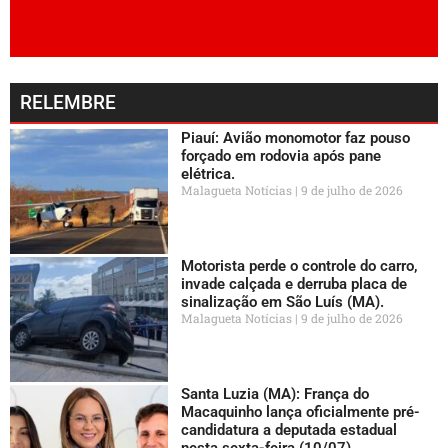
RELEMBRE
Piauí: Avião monomotor faz pouso
forçado em rodovia após pane
elétrica.
Malagueta Notícias
9 de julho de 2026
Motorista perde o controle do carro,
invade calçada e derruba placa de
sinalização em São Luís (MA).
Malagueta Notícias
9 de julho de 2026
Santa Luzia (MA): França do
Macaquinho lança oficialmente pré-
candidatura a deputada estadual
nesta sexta-feira (10/07).