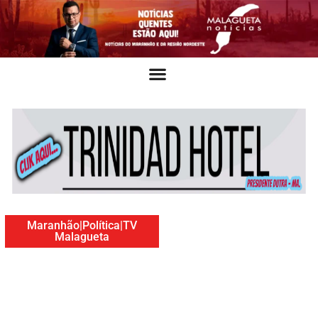
Maranhão
|
Política
|
TV
Malagueta