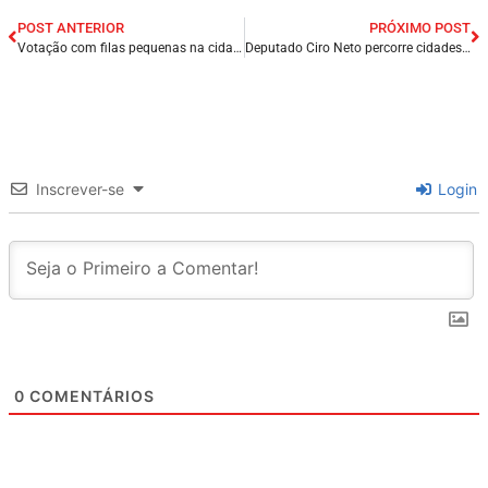
POST ANTERIOR
PRÓXIMO POST
Votação com filas pequenas na cidade de Graça Aranha/MA, na manhã deste domingo (2/10).
Deputado Ciro Neto percorre cidades acompanhando a votação desse domingo (02/10).
Inscrever-se
Login
0
COMENTÁRIOS