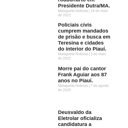
Presidente Dutra/MA.
Malagueta Notícias
18 de maio
de 2022
Policiais civis
cumprem mandados
de prisão e busca em
Teresina e cidades
do interior do Piauí.
Malagueta Notícias
3 de maio
de 2022
Morre pai do cantor
Frank Aguiar aos 87
anos no Piauí.
Malagueta Notícias
7 de agosto
de 2026
Deusvaldo da
Eletrolar oficializa
candidatura a