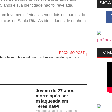
SIGA
25 anos e sua identidade não foi revelada.
caram levemente feridas, sendo dois ocupantes do
 placas de Santa Rita. As identidades de nenhum
TV 
PRÓXIMO POST
Presidente Bolsonaro falou indignado sobre ataques deturpados do PT, relativos a jovens venezuelanas visitados pelo presidente em Brasília.
Jovem de 27 anos
morre após ser
esfaqueada em
Teresina/PI.
Malagueta Notícias
17 de maio