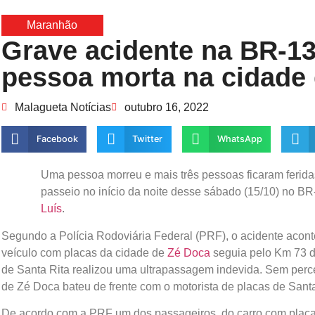
Maranhão
Grave acidente na BR-1
pessoa morta na cidade 
Malagueta Notícias
outubro 16, 2022
Facebook
Twitter
WhatsApp
Uma pessoa morreu e mais três pessoas ficaram ferida
passeio no início da noite desse sábado (15/10) no B
Luís
.
Segundo a Polícia Rodoviária Federal (PRF), o acidente acont
veículo com placas da cidade de
Zé Doca
seguia pelo Km 73 d
de Santa Rita realizou uma ultrapassagem indevida. Sem perce
de Zé Doca bateu de frente com o motorista de placas de Santa
De acordo com a PRF um dos passageiros, do carro com placas