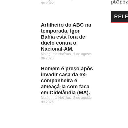
de 2022
REL
Artilheiro do ABC na
temporada, Igor
Bahia está fora de
duelo contra o
Nacional-AM.
Malagueta Notícias
7 de agosto
de 2026
Homem é preso após
invadir casa da ex-
companheira e
ameaçá-la com faca
em Cidelândia (MA).
Malagueta Notícias
5 de agosto
de 2026