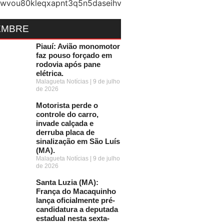
EMBRE
Piauí: Avião monomotor
faz pouso forçado em
rodovia após pane
elétrica.
Malagueta Notícias
9 de julho
de 2026
Motorista perde o
controle do carro,
invade calçada e
derruba placa de
sinalização em São Luís
(MA).
Malagueta Notícias
9 de julho
de 2026
Santa Luzia (MA):
França do Macaquinho
lança oficialmente pré-
candidatura a deputada
estadual nesta sexta-