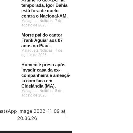
temporada, Igor Bahia
está fora de duelo
contra o Nacional-AM.
Malagueta Notícias
7 de
agosto de 2026
Morre pai do cantor
Frank Aguiar aos 87
anos no Piauí.
Malagueta Notícias
7 de
agosto de 2026
Homem é preso após
invadir casa da ex-
companheira e ameaçá-
la com faca em
Cidelândia (MA).
Malagueta Notícias
5 de
agosto de 2026