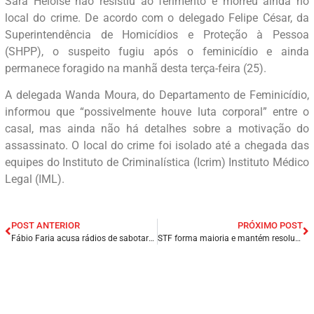
Sara Heloise não resistiu ao ferimento e morreu ainda no
local do crime. De acordo com o delegado Felipe César, da
Superintendência de Homicídios e Proteção à Pessoa
(SHPP), o suspeito fugiu após o feminicídio e ainda
permanece foragido na manhã desta terça-feira (25).
A delegada Wanda Moura, do Departamento de Feminicídio,
informou que “possivelmente houve luta corporal” entre o
casal, mas ainda não há detalhes sobre a motivação do
assassinato. O local do crime foi isolado até a chegada das
equipes do Instituto de Criminalística (Icrim) Instituto Médico
Legal (IML).
POST ANTERIOR
PRÓXIMO POST
Fábio Faria acusa rádios de sabotarem propaganda de Bolsonaro e afirma que TSE vai investigar.
STF forma maioria e mantém resolução que amplia poderes do TSE contra fake news.