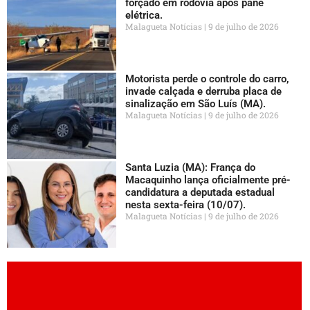
forçado em rodovia após pane
elétrica.
Malagueta Notícias
9 de julho de 2026
Motorista perde o controle do carro,
invade calçada e derruba placa de
sinalização em São Luís (MA).
Malagueta Notícias
9 de julho de 2026
Santa Luzia (MA): França do
Macaquinho lança oficialmente pré-
candidatura a deputada estadual
nesta sexta-feira (10/07).
Malagueta Notícias
9 de julho de 2026