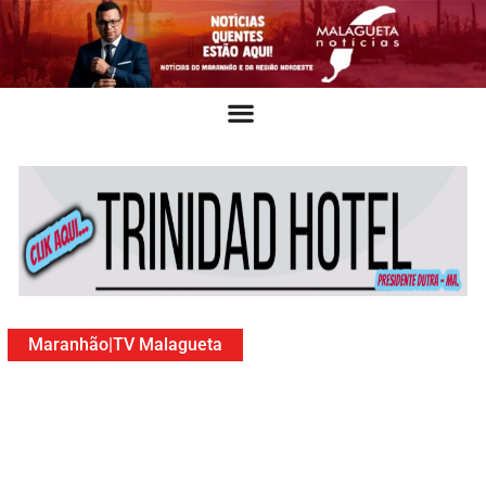
Maranhão
|
TV Malagueta