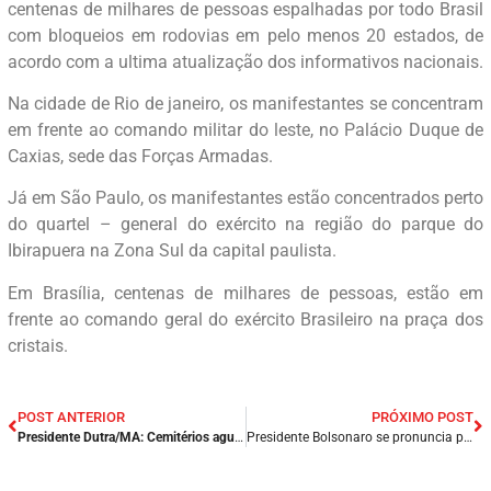
centenas de milhares de pessoas espalhadas por todo Brasil
com bloqueios em rodovias em pelo menos 20 estados, de
acordo com a ultima atualização dos informativos nacionais.
Na cidade de Rio de janeiro, os manifestantes se concentram
em frente ao comando militar do leste, no Palácio Duque de
Caxias, sede das Forças Armadas.
Já em São Paulo, os manifestantes estão concentrados perto
do quartel – general do exército na região do parque do
Ibirapuera na Zona Sul da capital paulista.
Em Brasília, centenas de milhares de pessoas, estão em
frente ao comando geral do exército Brasileiro na praça dos
cristais.
POST ANTERIOR
PRÓXIMO POST
Presidente Dutra/MA: Cemitérios aguardam centenas de pessoas para visitação no dia de Finados.
Presidente Bolsonaro se pronuncia pelas redes sociais e pede para população não fechar as rodovias do Brasil.