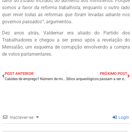
favor do Estado inchado, do aumento dos ministérios. Porque
somos a favor da reforma trabalhista, enquanto o outro lado
quer rever todas as reformas que foram levadas adiante nos
governos passados”
, argumentou.
Dez anos atrás, Valdemar era aliado do Partido dos
Trabalhadores e chegou a ser preso após a revelação do
Mensalão, um esquema de corrupção envolvendo a compra
de votos parlamentares.
POST ANTERIOR
PRÓXIMO POST
Cabides de emprego? Número de ministérios pode chegar a 33 no novo governo do PT a partir de 2023.
Sítios arqueológicos passam a ser estudados por equipes do Iphan, no Sertão do Ceará.
Inscrever-se
Login