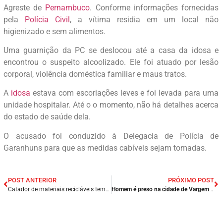
Agreste de
Pernambuco
. Conforme informações fornecidas
pela
Polícia Civil
, a vítima residia em um local não
higienizado e sem alimentos.
Uma guarnição da PC se deslocou até a casa da idosa e
encontrou o suspeito alcoolizado. Ele foi atuado por lesão
corporal, violência doméstica familiar e maus tratos.
A
idosa
estava com escoriações leves e foi levada para uma
unidade hospitalar. Até o o momento, não há detalhes acerca
do estado de saúde dela.
O acusado foi conduzido à Delegacia de Polícia de
Garanhuns para que as medidas cabíveis sejam tomadas.
POST ANTERIOR
PRÓXIMO POST
Catador de materiais recicláveis tem mão amputada em explosão de bomba em Maceió/AL.
Homem é preso na cidade de Vargem Grande, após tentar matar a cunhada no município de Nina Rodrigues/MA.