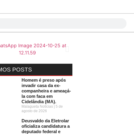
MOS POSTS
Homem é preso após
invadir casa da ex-
companheira e ameaçá-
la com faca em
Cidelândia (MA).
Malagueta Notícias
5 de
agosto de 2026
Deusvaldo da Eletrolar
oficializa candidatura a
deputado federal e