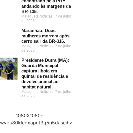
encontrado pela PRF
andando às margens da
BR-135.
Malagueta Notícias
7 de julho
de 2026
Maranhão: Duas
mulheres morrem após
carro sair da BR-316.
Malagueta Notícias
7 de julho
de 2026
Presidente Dutra (MA):
Guarda Municipal
captura jiboia em
quintal de residência e
devolve animal ao
habitat natural.
Malagueta Notícias
7 de julho
de 2026