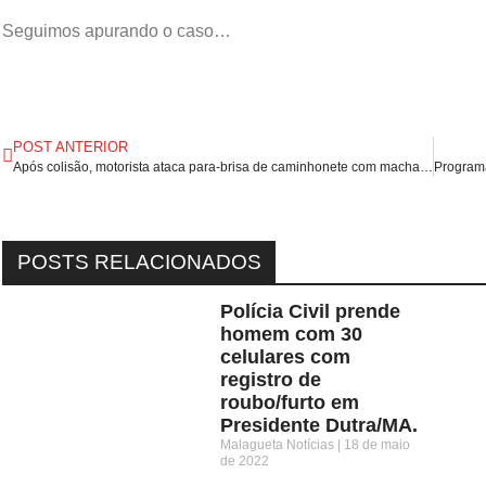
Seguimos apurando o caso…
POST ANTERIOR
Após colisão, motorista ataca para-brisa de caminhonete com machado na Região Metropolitana do Recife/PE.
POSTS RELACIONADOS
Polícia Civil prende
homem com 30
celulares com
registro de
roubo/furto em
Presidente Dutra/MA.
Malagueta Notícias
18 de maio
de 2022