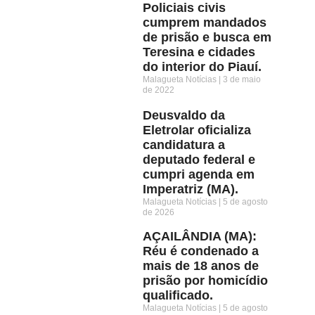
Policiais civis
cumprem mandados
de prisão e busca em
Teresina e cidades
do interior do Piauí.
Malagueta Notícias
3 de maio
de 2022
Deusvaldo da
Eletrolar oficializa
candidatura a
deputado federal e
cumpri agenda em
Imperatriz (MA).
Malagueta Notícias
5 de agosto
de 2026
AÇAILÂNDIA (MA):
Réu é condenado a
mais de 18 anos de
prisão por homicídio
qualificado.
Malagueta Notícias
5 de agosto