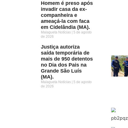
Homem é preso após
invadir casa da ex-
companheira e
ameaçá-la com faca
em Cidelândia (MA).
Malagueta Notícias
5 de agosto
de 2026
Justiça autoriza
saída temporária de
mais de 950 detentos
no Dia dos Pais na
Grande São Luís
(MA).
Malagueta Notícias
5 de agosto
de 2026