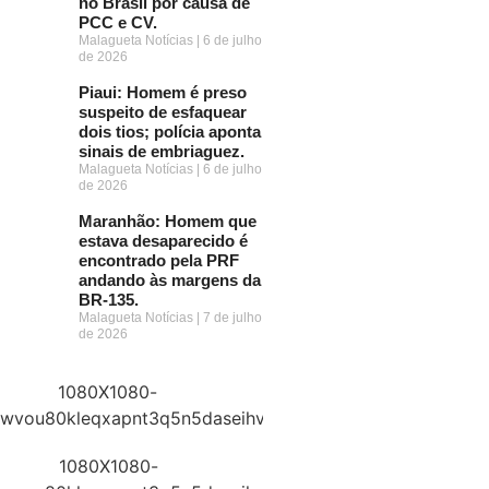
no Brasil por causa de
PCC e CV.
Malagueta Notícias
6 de julho
de 2026
Piaui: Homem é preso
suspeito de esfaquear
dois tios; polícia aponta
sinais de embriaguez.
Malagueta Notícias
6 de julho
de 2026
Maranhão: Homem que
estava desaparecido é
encontrado pela PRF
andando às margens da
BR-135.
Malagueta Notícias
7 de julho
de 2026