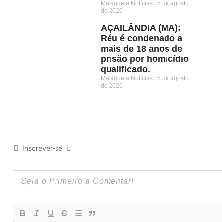
Malagueta Notícias
5 de agosto
de 2026
AÇAILÂNDIA (MA):
Réu é condenado a
mais de 18 anos de
prisão por homicídio
qualificado.
Malagueta Notícias
5 de agosto
de 2026
Inscrever-se