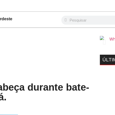
rdeste
ÚLTI
abeça durante bate-
á.