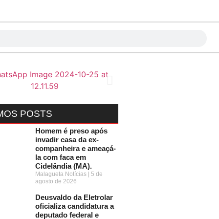
MOS POSTS
Homem é preso após
invadir casa da ex-
companheira e ameaçá-
la com faca em
Cidelândia (MA).
Malagueta Notícias
5 de
agosto de 2026
Deusvaldo da Eletrolar
oficializa candidatura a
deputado federal e