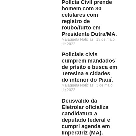
Polícia Civil prende
homem com 30
celulares com
registro de
roubo/furto em
Presidente Dutra/MA.
Malagueta Notícias
18 de maio
de 2022
Policiais civis
cumprem mandados
de prisão e busca em
Teresina e cidades
do interior do Piauí.
Malagueta Notícias
3 de maio
de 2022
Deusvaldo da
Eletrolar oficializa
candidatura a
deputado federal e
cumpri agenda em
Imperatriz (MA).