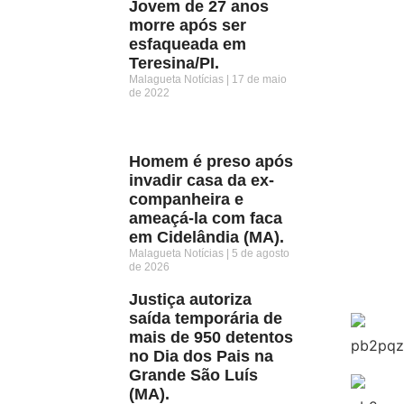
Jovem de 27 anos
morre após ser
esfaqueada em
Teresina/PI.
Malagueta Notícias
17 de maio
de 2022
Homem é preso após
invadir casa da ex-
companheira e
ameaçá-la com faca
em Cidelândia (MA).
Malagueta Notícias
5 de agosto
de 2026
Justiça autoriza
saída temporária de
mais de 950 detentos
no Dia dos Pais na
Grande São Luís
(MA).