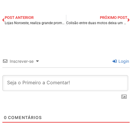
POST ANTERIOR
PRÓXIMO POST
Lojas Noroeste, realiza grande promoção BLACK FRIDAY em Presidente Dutra/MA.
Colisão entre duas motos deixa um homem morto e um jovem ferido na cidade de Cocal/PI.
Inscrever-se
Login
0
COMENTÁRIOS