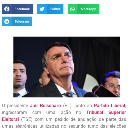
Facebook
Twitter
WhatsApp
Telegram
O presidente
Jair Bolsonaro
(PL), junto ao
Partido Liberal
,
ingressaram com uma ação no
Tribunal Superior
Eleitoral
(TSE) com um pedido de anulação de parte das
urnas eletrônicas utilizadas no segundo turno das eleições