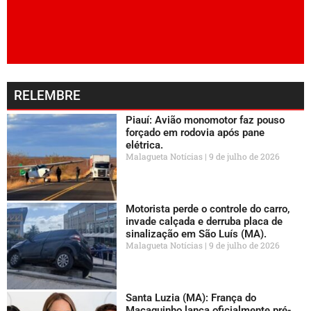
RELEMBRE
Piauí: Avião monomotor faz pouso
forçado em rodovia após pane
elétrica.
Malagueta Notícias
9 de julho de 2026
Motorista perde o controle do carro,
invade calçada e derruba placa de
sinalização em São Luís (MA).
Malagueta Notícias
9 de julho de 2026
Santa Luzia (MA): França do
Macaquinho lança oficialmente pré-