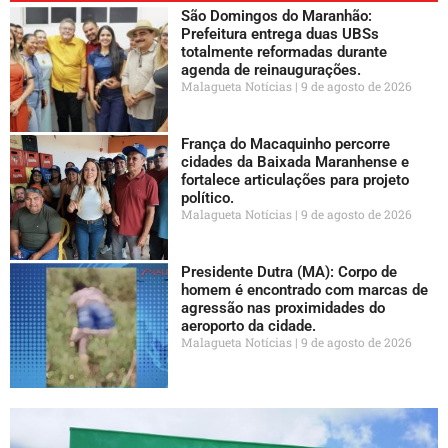
São Domingos do Maranhão:
Prefeitura entrega duas UBSs
totalmente reformadas durante
agenda de reinaugurações.
Malagueta Notícias
9 de agosto de 2026
França do Macaquinho percorre
cidades da Baixada Maranhense e
fortalece articulações para projeto
político.
Malagueta Notícias
9 de agosto de 2026
Presidente Dutra (MA): Corpo de
homem é encontrado com marcas de
agressão nas proximidades do
aeroporto da cidade.
Malagueta Notícias
9 de agosto de 2026