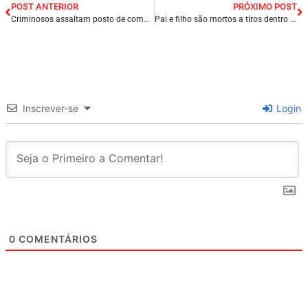
POST ANTERIOR
PRÓXIMO POST
Criminosos assaltam posto de combustíveis e agridem gerente na cidade de Parnaíba/PI.
Pai e filho são mortos a tiros dentro de bar na cidade de Groaíras/CE.
Inscrever-se
Login
0
COMENTÁRIOS