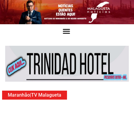
Maranhão
|
TV Malagueta