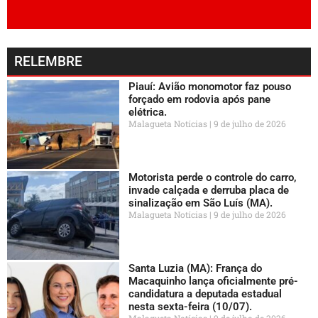
RELEMBRE
Piauí: Avião monomotor faz pouso
forçado em rodovia após pane
elétrica.
Malagueta Notícias
9 de julho de 2026
Motorista perde o controle do carro,
invade calçada e derruba placa de
sinalização em São Luís (MA).
Malagueta Notícias
9 de julho de 2026
Santa Luzia (MA): França do
Macaquinho lança oficialmente pré-
candidatura a deputada estadual
nesta sexta-feira (10/07).
Malagueta Notícias
9 de julho de 2026