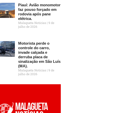
Piauí: Avião monomotor
faz pouso forçado em
rodovia após pane
elétrica.
Malagueta Notícias
9 de
julho de 2026
Motorista perde o
controle do carro,
invade calçada e
derruba placa de
sinalização em São Luís
(MA).
Malagueta Notícias
9 de
julho de 2026