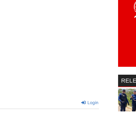
REL
Login