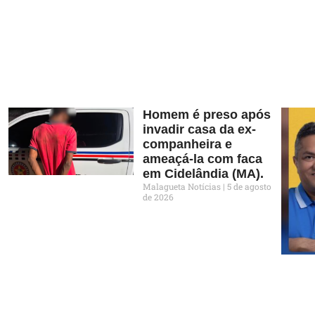
Homem é preso após
invadir casa da ex-
companheira e
ameaçá-la com faca
em Cidelândia (MA).
Malagueta Notícias
5 de agosto
de 2026