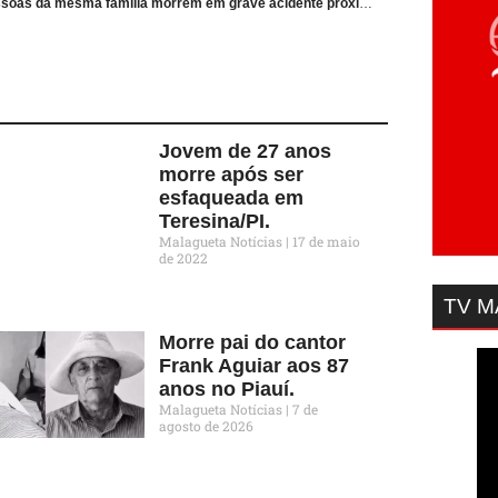
Três pessoas da mesma família morrem em grave acidente próximo a cidade de Caxias/MA.
Jovem de 27 anos
morre após ser
esfaqueada em
Teresina/PI.
Malagueta Notícias
17 de maio
de 2022
TV 
Morre pai do cantor
Frank Aguiar aos 87
anos no Piauí.
Malagueta Notícias
7 de
agosto de 2026