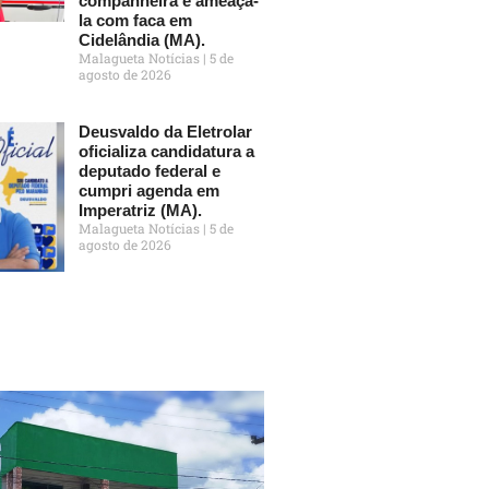
companheira e ameaçá-
la com faca em
Cidelândia (MA).
Malagueta Notícias
5 de
agosto de 2026
Deusvaldo da Eletrolar
oficializa candidatura a
deputado federal e
cumpri agenda em
Imperatriz (MA).
Malagueta Notícias
5 de
agosto de 2026