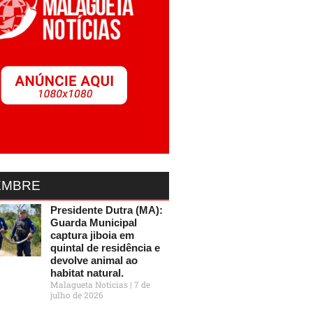
EMBRE
Presidente Dutra (MA):
Guarda Municipal
captura jiboia em
quintal de residência e
devolve animal ao
habitat natural.
Malagueta Notícias
7 de
julho de 2026