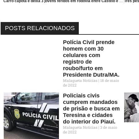
Carro capota e deixa 3 jovens feridos em rodovia entre Castelo e Juazeiro do Piauí.
POSTS RELACIONADOS
Polícia Civil prende
homem com 30
celulares com
registro de
roubo/furto em
Presidente Dutra/MA.
Malagueta Notícias
18 de maio
de 2022
Policiais civis
cumprem mandados
de prisão e busca em
Teresina e cidades
do interior do Piauí.
Malagueta Notícias
3 de maio
de 2022