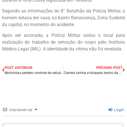
durante a forte chuva registrada em Teresina.
Segundo as informações do 8° Batalhão da Polícia Militar, o
homem estava em casa, no bairro Renascença, Zona Sudeste
da capital, no momento do acidente.
Após ser acionada, a Polícia Militar isolou o local para
realização do trabalho de remoção do corpo pelo Instituto
Médico Legal (IML). A identidade da vítima não foi revelada.
POST ANTERIOR
PRÓXIMO POST
Motoristas perdem controle de veículos e colidem veículos em postes durante chuva na capital São Luís/MA.
Carreta tomba e bloqueia trecho da BR-116 em Itaitinga/CE.
Inscrever-se
Login