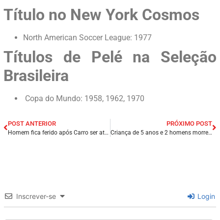
Título no New York Cosmos
North American Soccer League: 1977
Títulos de Pelé na Seleção
Brasileira
Copa do Mundo: 1958, 1962, 1970
POST ANTERIOR
PRÓXIMO POST
Homem fica ferido após Carro ser atingido por trem na zona Oeste de Natal/RN.
Criança de 5 anos e 2 homens morrem após acidente entre caminhão e carro na BR-020, na Grande Fortaleza/CE.
Inscrever-se
Login