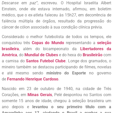
Descanse em paz”
, escreveu. O Hospital Israelita Albert
Einstein, onde ele estava internado, afirmou, em boletim
médico, que o ex-atleta faleceu às 15h27, em decorrência de
falência múltipla de órgãos, resultado da progressão do
câncer de cólon associado à sua condição clínica prévia.
Considerado o melhor futebolista de todos os tempos, ele
conquistou três
Copas do Mundo
representando a
seleção
brasileira
, além do bicampeonato da
Libertadores da
América
, do
Mundial de Clubes
e do hexa do
Brasileirão
com
a camisa do
Santos Futebol Clube
. Longe dos gramados, o
mineiro também se destacou participando de filmes, novelas
e até mesmo sendo
ministro do Esporte
no governo
de
Fernando Henrique Cardoso
.
Nascido em 23 de outubro de 1940, na cidade de Três
Corações, em
Minas Gerais
, Pelé despontou no Santos com
somente 15 anos de idade, chegou à seleção brasileira um
ano depois e
levantou o seu primeiro título com a
Amarelinha aos 17, ajudando o Brasil a ganhar a sua