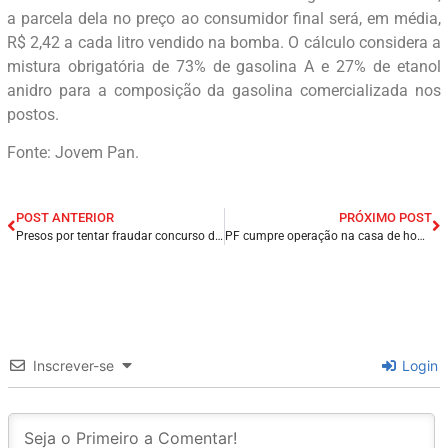
a parcela dela no preço ao consumidor final será, em média,
R$ 2,42 a cada litro vendido na bomba. O cálculo considera a
mistura obrigatória de 73% de gasolina A e 27% de etanol
anidro para a composição da gasolina comercializada nos
postos.
Fonte: Jovem Pan.
POST ANTERIOR
PRÓXIMO POST
Presos por tentar fraudar concurso da PM no Ceará pagariam R$ 20 mil em caso de aprovação.
PF cumpre operação na casa de homem que quebrou relógio no Palácio do Planalto.
Inscrever-se
Login