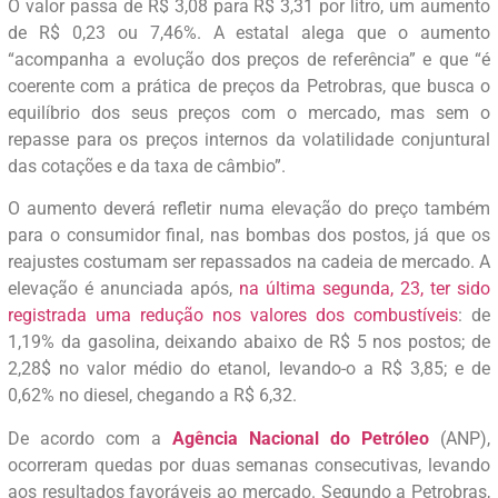
O valor passa de R$ 3,08 para R$ 3,31 por litro, um aumento
de R$ 0,23 ou 7,46%. A estatal alega que o aumento
“acompanha a evolução dos preços de referência” e que “é
coerente com a prática de preços da Petrobras, que busca o
equilíbrio dos seus preços com o mercado, mas sem o
repasse para os preços internos da volatilidade conjuntural
das cotações e da taxa de câmbio”.
O aumento deverá refletir numa elevação do preço também
para o consumidor final, nas bombas dos postos, já que os
reajustes costumam ser repassados na cadeia de mercado. A
elevação é anunciada após,
na última segunda, 23, ter sido
registrada uma redução nos valores dos combustíveis
: de
1,19% da gasolina, deixando abaixo de R$ 5 nos postos; de
2,28$ no valor médio do etanol, levando-o a R$ 3,85; e de
0,62% no diesel, chegando a R$ 6,32.
De acordo com a
Agência Nacional do Petróleo
(ANP),
ocorreram quedas por duas semanas consecutivas, levando
aos resultados favoráveis ao mercado. Segundo a Petrobras,