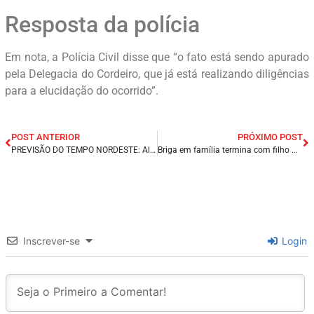
Resposta da polícia
Em nota, a Polícia Civil disse que “o fato está sendo apurado
pela Delegacia do Cordeiro, que já está realizando diligências
para a elucidação do ocorrido”.
POST ANTERIOR
PRÓXIMO POST
PREVISÃO DO TEMPO NORDESTE: Alerta de temporais no Maranhão nesta Sexta – feira (31/03).
Briga em família termina com filho matando a própria mãe na cidade de Oeiras/PI.
Inscrever-se
Login