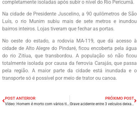
completamente isoladas após subir o nível do Rio Pericumã.
Na cidade de Presidente Juscelino, a 90 quilômetros de São
Luís, o rio Munim subiu mais de sete metros e inundou
bairros inteiros. Lojas tiveram que fechar as portas.
No oeste do estado, a rodovia MA-119, que dá acesso à
cidade de Alto Alegre do Pindaré, ficou encoberta pela água
do rio Zitíua, que transbordou. A população só não ficou
totalmente isolada por causa da ferrovia Carajás, que passa
pela região. A maior parte da cidade está inundada e o
transporte só é possível por meio de trator ou canoa.
POST ANTERIOR
PRÓXIMO POST
Vídeo: Homem é morto com vários tiros na porta de um bar na cidade de Barreirinhas/MA.
Grave acidente entre 3 veículos deixa vítimas em cruzamento entre as BRs 343 e 316 no estado do Piauí.