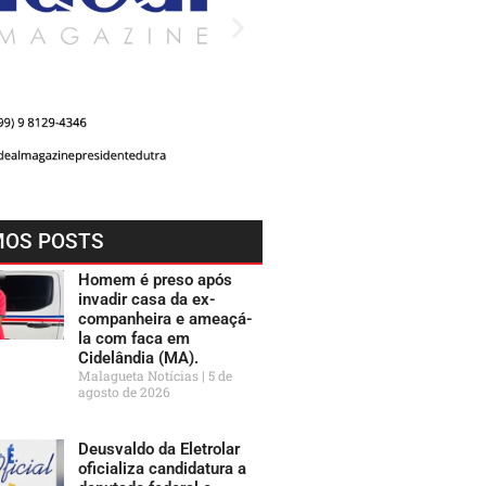
MOS POSTS
Homem é preso após
invadir casa da ex-
companheira e ameaçá-
la com faca em
Cidelândia (MA).
Malagueta Notícias
5 de
agosto de 2026
Deusvaldo da Eletrolar
oficializa candidatura a