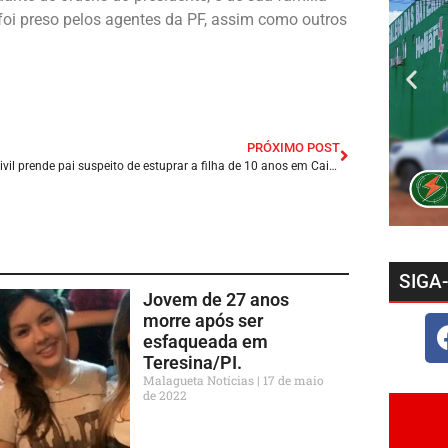
foi preso pelos agentes da PF, assim como outros
PRÓXIMO POST
Polícia Civil prende pai suspeito de estuprar a filha de 10 anos em Caicó/Rio Grande do Norte.
SIGA
Jovem de 27 anos
morre após ser
esfaqueada em
Teresina/PI.
Malagueta Notícias
17 de maio
de 2022