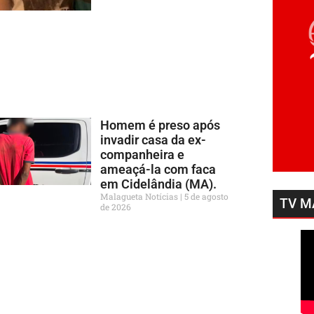
Homem é preso após
invadir casa da ex-
companheira e
ameaçá-la com faca
em Cidelândia (MA).
Malagueta Notícias
5 de agosto
TV M
de 2026