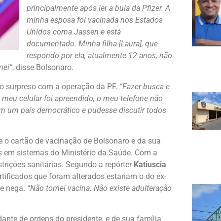
principalmente após ler a bula da Pfizer. A
minha esposa foi vacinada nos Estados
Unidos coma Jassen e está
documentado. Minha filha [Laura], que
respondo por ela, atualmente 12 anos, não
mei”
, disse Bolsonaro.
ado surpreso com a operação da PF.
“Fazer busca e
 meu celular foi apreendido, o meu telefone não
m um país democrático e pudesse discutir todos
se o cartão de vacinação de Bolsonaro e da sua
os em sistemas do Ministério da Saúde. Com a
trições sanitárias. Segundo a repórter
Katiuscia
rtificados que foram alterados estariam o do ex-
te nega.
“Não tomei vacina. Não existe adulteração
udante de ordens do presidente, e de sua família