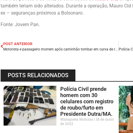
também teriam sido alterados. Durante a operação, Mauro Cid 
ex – seguranças próximos a Bolsonaro.
Fonte: Jovem Pan.
POST ANTERIOR
Motorista e passageiro morrem após caminhão tombar em curva de rodovia no Sul do Piauí.
POSTS RELACIONADOS
Polícia Civil prende
homem com 30
celulares com registro
de roubo/furto em
Presidente Dutra/MA.
Malagueta Notícias
18 de maio
de 2022