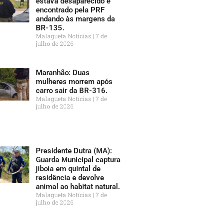
estava desaparecido é
encontrado pela PRF
andando às margens da
BR-135.
Malagueta Notícias
7 de
julho de 2026
Maranhão: Duas
mulheres morrem após
carro sair da BR-316.
Malagueta Notícias
7 de
julho de 2026
Presidente Dutra (MA):
Guarda Municipal captura
jiboia em quintal de
residência e devolve
animal ao habitat natural.
Malagueta Notícias
7 de
julho de 2026