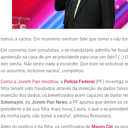
tomou a vacina. Em momento nenhum falei que tomei e não to
Em conversa com jornalistas, o ex-mandatário admitiu ter fic
apreensão na casa de um ex-presidente para criar um fato? (…) O
tem senha. Não tenho nada a esconder. Que bom se estivesse e
os assuntos, inclusive vacina”
, completou.
Como a Jovem Pan mostrou
, a
Polícia Federal
(PF) investiga 
filha teriam sido fraudados através da inserção de dados fals
inserção dos dados, os beneficiados eram capazes de burlar res
Sotomayor
, da
Jovem Pan News
, a PF apurou que dentre os ce
presidente e da sua filha mais nova, Laura, o que o ex-presiden
da minha parte, não tomei a vacina”
, afirmou Bolsonaro.
Além do político e da filha, os certificados de
Mauro Cid
, ex-aj