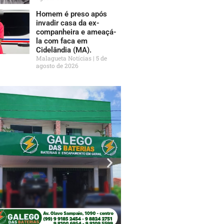
Homem é preso após
invadir casa da ex-
companheira e ameaçá-
la com faca em
Cidelândia (MA).
Malagueta Notícias
5 de
agosto de 2026