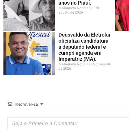
anos no Piauí.
Malagueta Notícias
7 de
agosto de 2026
Deusvaldo da Eletrolar
oficializa candidatura
a deputado federal e
cumpri agenda em
Imperatriz (MA).
Malagueta Notícias
5 de agosto
de 2026
Inscrever-se