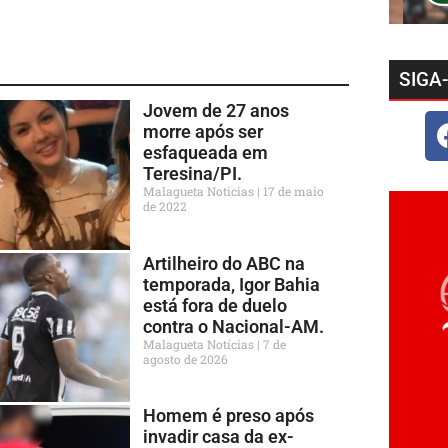
SIGA
Jovem de 27 anos
morre após ser
esfaqueada em
Teresina/PI.
Malagueta Notícias
17 de maio
de 2022
Artilheiro do ABC na
temporada, Igor Bahia
está fora de duelo
contra o Nacional-AM.
Malagueta Notícias
7 de
agosto de 2026
Homem é preso após
invadir casa da ex-