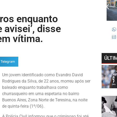
iros enquanto
 avisei’, disse
em vítima.
ÚLTI
Telegram
Um jovem identificado como Evandro David
Rodrigues da Silva, de 22 anos, morreu após ser
baleado enquanto trabalhava como
churrasqueiro em uma espetaria no bairro
Buenos Aires, Zona Norte de Teresina, na noite
de quinta-feira (1º/06).
A Polícia Civil informou que o criminoso foi até