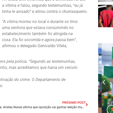
a vítima e falou, segundo testemunhas,
“eu já
tinha te avisado”
e atirou contra o churrasqueiro.
“A vítima morreu no local e durante os tiros
uma senhora que estava consumindo no
estabelecimento também foi atingida na
coxa. Ela foi socorrida e agora passa bem”
,
afirmou o delegado Genivaldo Vilela,
ens pela polícia. “Segundo as testemunhas,
inho, mas acreditamos que havia um veículo
otivação do crime. O Departamento de
o.
PRÓXIMO POST
Entrevista: Aristeu Nunes afirma que oposição vai ganhar eleição municipal de 2024 em Presidente Dutra/MA.