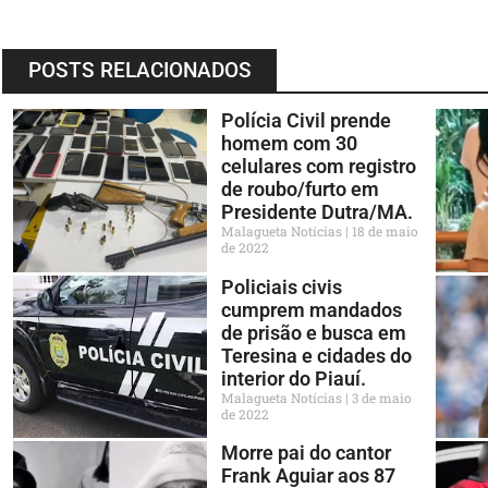
POSTS RELACIONADOS
Polícia Civil prende
homem com 30
celulares com registro
de roubo/furto em
Presidente Dutra/MA.
Malagueta Notícias
18 de maio
de 2022
Policiais civis
cumprem mandados
de prisão e busca em
Teresina e cidades do
interior do Piauí.
Malagueta Notícias
3 de maio
de 2022
Morre pai do cantor
Frank Aguiar aos 87