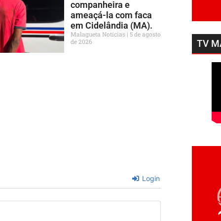
companheira e
ameaçá-la com faca
em Cidelândia (MA).
Malagueta Notícias
5 de agosto
de 2026
TV M
Login