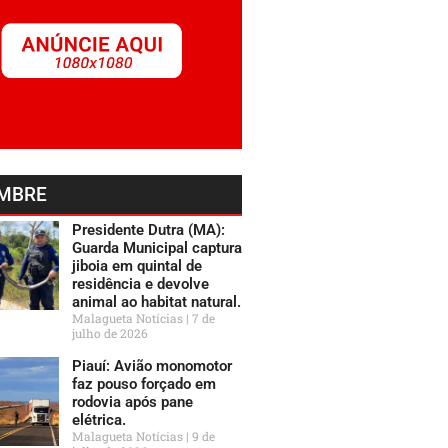
MBRE
Presidente Dutra (MA):
Guarda Municipal captura
jiboia em quintal de
residência e devolve
animal ao habitat natural.
Malagueta Notícias
7 de
julho de 2026
Piauí: Avião monomotor
faz pouso forçado em
rodovia após pane
elétrica.
Malagueta Notícias
9 de