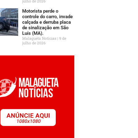
julho de 2026
Motorista perde o
controle do carro, invade
calçada e derruba placa
de sinalização em São
Luís (MA).
Malagueta Notícias
9 de
julho de 2026