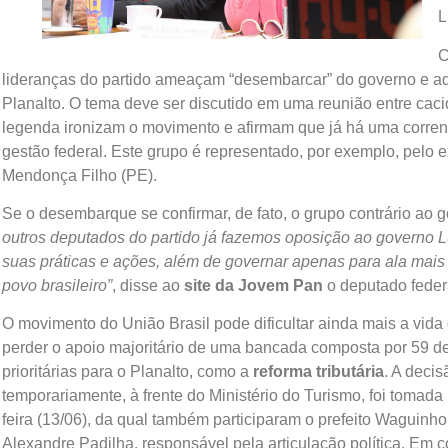
L
C
lideranças do partido ameaçam “desembarcar” do governo e ad
Planalto. O tema deve ser discutido em uma reunião entre caci
legenda ironizam o movimento e afirmam que já há uma corrent
gestão federal. Este grupo é representado, por exemplo, pelo 
Mendonça Filho (PE).
Se o desembarque se confirmar, de fato, o grupo contrário ao 
outros deputados do partido já fazemos oposição ao governo 
suas práticas e ações, além de governar apenas para ala mais
povo brasileiro”
, disse ao
site da Jovem Pan
o deputado feder
O movimento do União Brasil pode dificultar ainda mais a vi
perder o apoio majoritário de uma bancada composta por 59 d
prioritárias para o Planalto, como a
reforma tributária
. A deci
temporariamente, à frente do Ministério do Turismo, foi tomad
feira (13/06), da qual também participaram o prefeito Waguinho 
Alexandre Padilha, responsável pela articulação política. Em c