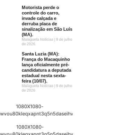
Motorista perde o
controle do carro,
invade calçada e
derruba placa de
sinalização em São Luís
(MA).
Malagueta Notícias
9 de julho
de 2026
Santa Luzia (MA):
França do Macaquinho
lança oficialmente pré-
candidatura a deputada
estadual nesta sexta-
feira (10/07).
Malagueta Notícias
9 de julho
de 2026