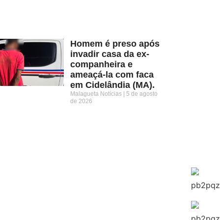
Homem é preso após
invadir casa da ex-
companheira e
ameaçá-la com faca
em Cidelândia (MA).
Malagueta Notícias
5 de agosto
de 2026