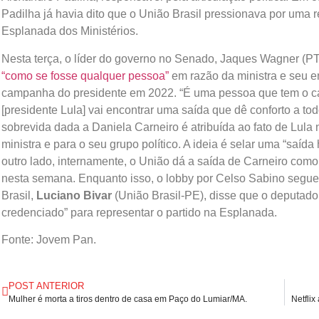
Padilha já havia dito que o União Brasil pressionava por uma 
Esplanada dos Ministérios.
Nesta terça, o líder do governo no Senado, Jaques Wagner (PT
“como se fosse qualquer pessoa”
em razão da ministra e seu e
campanha do presidente em 2022. “É uma pessoa que tem o car
[presidente Lula] vai encontrar uma saída que dê conforto a tod
sobrevida dada a Daniela Carneiro é atribuída ao fato de Lula
ministra e para o seu grupo político. A ideia é selar uma “saída
outro lado, internamente, o União dá a saída de Carneiro como
nesta semana. Enquanto isso, o lobby por Celso Sabino segue 
Brasil,
Luciano Bivar
(União Brasil-PE), disse que o deputado
credenciado” para representar o partido na Esplanada.
Fonte: Jovem Pan.
POST ANTERIOR
Mulher é morta a tiros dentro de casa em Paço do Lumiar/MA.
Netflix