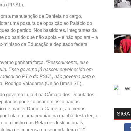
ira (PP-AL).
om a manutenção de Daniela no cargo,
otar uma postura de oposição ao Palácio do
ques do partido. Nos bastidores, integrantes da
e do partido que não apoia – e não apoiará – a
ex-ministro da Educação e deputado federal
governo ganhará força.
“Pessoalmente, eu e
Lula. Esse governo já nasceu envelhecido em
 radical do PT e do PSOL, não governa para o
al Rodrigo Valadares (União Brasil-SE).
da do governo Lula 3 na Câmara dos Deputados –
eputados pode colocar em risco pautas
são de manter Daniela Carneiro, ao menos
SIGA
a por Lula em uma reunião na manhã desta terça-
e o ministro das Relações Institucionais,
oletiva de imprensa na segunda-feira (12),