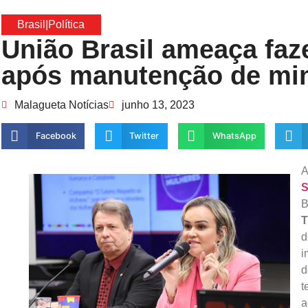
Brasil
|
Política
União Brasil ameaça faz
após manutenção de min
Malagueta Notícias
junho 13, 2023
Facebook
Twitter
WhatsApp
A
S
B
T
i
d
t
a