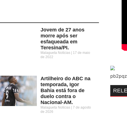
Jovem de 27 anos
morre após ser
esfaqueada em
Teresina/PI.
Malagueta Notícias
17 de maio
de 2022
Artilheiro do ABC na
temporada, Igor
REL
Bahia está fora de
duelo contra o
Nacional-AM.
Malagueta Notícias
7 de agosto
de 2026