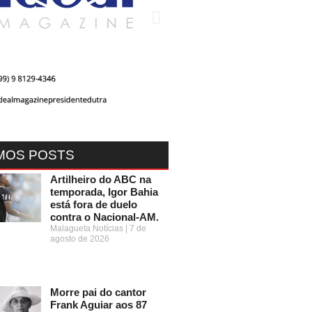
MOS POSTS
Artilheiro do ABC na
temporada, Igor Bahia
está fora de duelo
contra o Nacional-AM.
Malagueta Notícias
7 de
agosto de 2026
Morre pai do cantor
Frank Aguiar aos 87