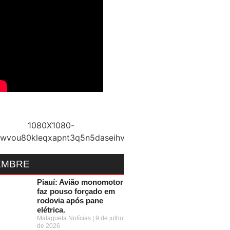
EMBRE
Piauí: Avião monomotor
faz pouso forçado em
rodovia após pane
elétrica.
Malagueta Notícias
9 de julho
de 2026