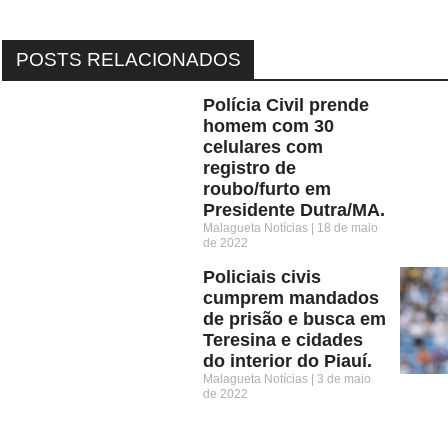
POSTS RELACIONADOS
Polícia Civil prende
homem com 30
celulares com
registro de
roubo/furto em
Presidente Dutra/MA.
Malagueta Notícias
18 de maio
de 2022
Policiais civis
cumprem mandados
de prisão e busca em
Teresina e cidades
do interior do Piauí.
Malagueta Notícias
3 de maio
de 2022