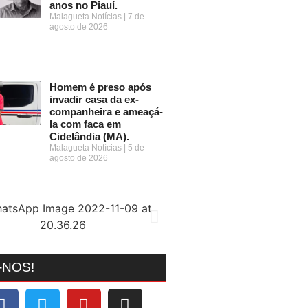
anos no Piauí.
Malagueta Notícias
7 de
agosto de 2026
Homem é preso após
invadir casa da ex-
companheira e ameaçá-
la com faca em
Cidelândia (MA).
Malagueta Notícias
5 de
agosto de 2026
-NOS!