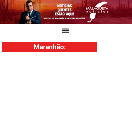
Maranhão
: