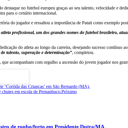
o destaque no futebol europeu graças ao seu talento, velocidade e ded
ra para o cenário internacional.
jetória do jogador e ressaltou a importância de Patati como exemplo pos
i, atleta profissional, um dos grandes nomes do futebol brasileiro, 
dedicação do atleta ao longo da carreira, desejando sucesso contínuo a
 de talento, superação e determinação”
, completou.
tra, que acompanham com orgulho a ascensão do jovem jogador nos gra
nte ‘Corrida das Crianças’ em São Bernardo (MA).
e chutes em escola de Pernanbuco.
Próximo
istro de roubo/furto em Presidente Dutra/MA.