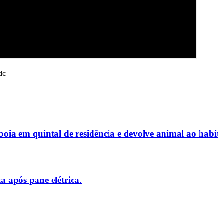
ia em quintal de residência e devolve animal ao habit
 após pane elétrica.