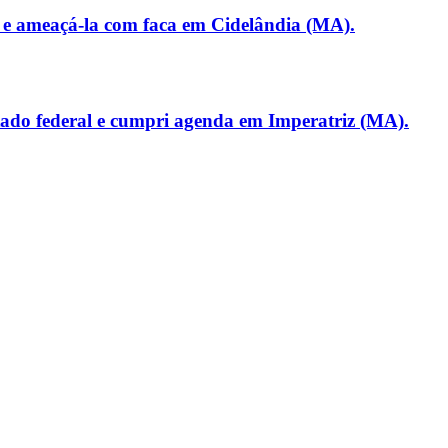
 e ameaçá-la com faca em Cidelândia (MA).
utado federal e cumpri agenda em Imperatriz (MA).