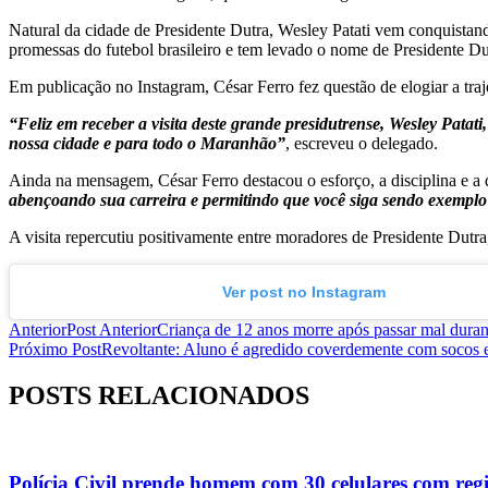
Natural da cidade de Presidente Dutra, Wesley Patati vem conquistand
promessas do futebol brasileiro e tem levado o nome de Presidente Dut
Em publicação no Instagram, César Ferro fez questão de elogiar a tra
“Feliz em receber a visita deste grande presidutrense, Wesley Patat
nossa cidade e para todo o Maranhão”
, escreveu o delegado.
Ainda na mensagem, César Ferro destacou o esforço, a disciplina e a 
abençoando sua carreira e permitindo que você siga sendo exemplo
A visita repercutiu positivamente entre moradores de Presidente Du
Ver post no Instagram
Anterior
Post Anterior
Criança de 12 anos morre após passar mal dura
Próximo Post
Revoltante: Aluno é agredido coverdemente com socos 
POSTS RELACIONADOS
Polícia Civil prende homem com 30 celulares com reg