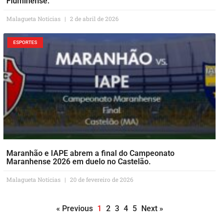
Fluminense.
Malagueta Notícias
2 de abril de 2026
ESPORTES
Maranhão e IAPE abrem a final do Campeonato
Maranhense 2026 em duelo no Castelão.
Malagueta Notícias
20 de fevereiro de 2026
« Previous
1
2
3
4
5
Next »