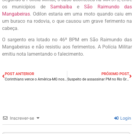
os municípios de
Sambaíba
e
São Raimundo das
Mangabeiras
. Odilon estaria em uma moto quando caiu em
um buraco na rodovia, o que causou um grave ferimento na
cabeça.
O sargento era lotado no 46º BPM em São Raimundo das
Mangabeiras e não resistiu aos ferimentos. A Polícia Militar
emitiu nota lamentando o falecimento.
POST ANTERIOR
PRÓXIMO POST
Corinthians vence o América-MG nos pênaltis e vai enfrentar o São Paulo nas semifinais da Copa do Brasil.
Suspeito de assassinar PM no Rio Grande do Norte é preso na Paraíba.
Inscrever-se
Login