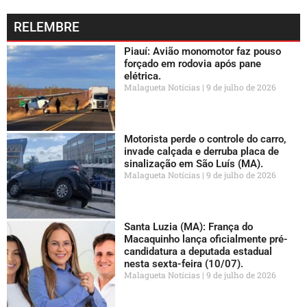
RELEMBRE
Piauí: Avião monomotor faz pouso
forçado em rodovia após pane
elétrica.
Malagueta Notícias
9 de julho de 2026
Motorista perde o controle do carro,
invade calçada e derruba placa de
sinalização em São Luís (MA).
Malagueta Notícias
9 de julho de 2026
Santa Luzia (MA): França do
Macaquinho lança oficialmente pré-
candidatura a deputada estadual
nesta sexta-feira (10/07).
Malagueta Notícias
9 de julho de 2026