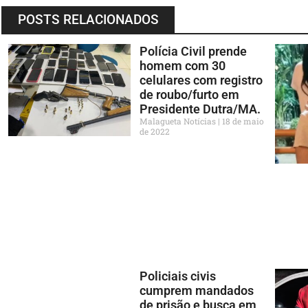
POSTS RELACIONADOS
Polícia Civil prende
homem com 30
celulares com registro
de roubo/furto em
Presidente Dutra/MA.
Malagueta Notícias
18 de maio
de 2022
Policiais civis
cumprem mandados
de prisão e busca em