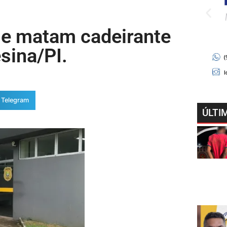
 e matam cadeirante
esina/PI.
Telegram
ÚLTI