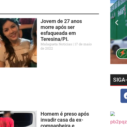
Jovem de 27 anos
morre após ser
esfaqueada em
Teresina/PI.
Malagueta Notícias
17 de maio
de 2022
SIGA
Homem é preso após
invadir casa da ex-
companheira e