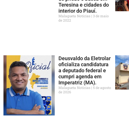
Teresina e cidades do
interior do Piauí.
Malagueta Notícias
3 de maio
de 2022
Deusvaldo da Eletrolar
oficializa candidatura
a deputado federal e
cumpri agenda em
Imperatriz (MA).
Malagueta Notícias
5 de agosto
de 2026