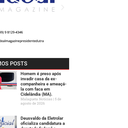
MOS POSTS
Homem é preso após
invadir casa da ex-
companheira e ameaçá-
la com faca em
Cidelândia (MA).
Malagueta Notícias
5 de
agosto de 2026
Deusvaldo da Eletrolar
oficializa candidatura a