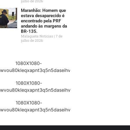
julho de 2026
Maranhão: Homem que
estava desaparecido é
encontrado pela PRF
andando às margens da
BR-135.
Malagueta Notícias
7 de
julho de 2026