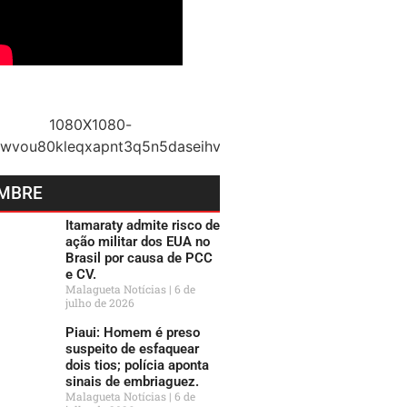
MBRE
Itamaraty admite risco de
ação militar dos EUA no
Brasil por causa de PCC
e CV.
Malagueta Notícias
6 de
julho de 2026
Piaui: Homem é preso
suspeito de esfaquear
dois tios; polícia aponta
sinais de embriaguez.
Malagueta Notícias
6 de