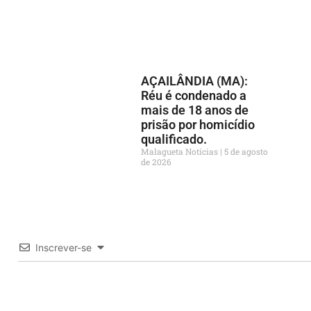
AÇAILÂNDIA (MA):
Réu é condenado a
mais de 18 anos de
prisão por homicídio
qualificado.
Malagueta Notícias
5 de agosto
de 2026
Inscrever-se