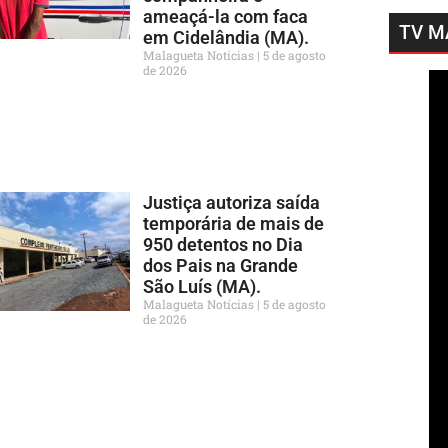
ameaçá-la com faca
TV M
em Cidelândia (MA).
Malagueta Notícias
5 de agosto
de 2026
Justiça autoriza saída
temporária de mais de
950 detentos no Dia
dos Pais na Grande
São Luís (MA).
Malagueta Notícias
5 de agosto
de 2026