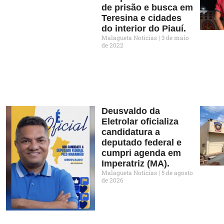
de prisão e busca em
Teresina e cidades
do interior do Piauí.
Malagueta Notícias
3 de maio
de 2022
Deusvaldo da
Eletrolar oficializa
candidatura a
deputado federal e
cumpri agenda em
Imperatriz (MA).
Malagueta Notícias
5 de agosto
de 2026