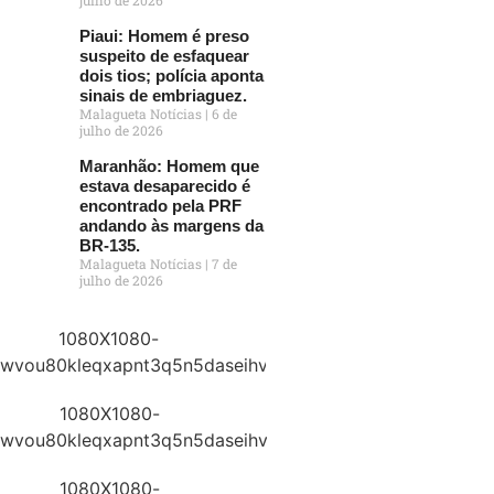
Piaui: Homem é preso
suspeito de esfaquear
dois tios; polícia aponta
sinais de embriaguez.
Malagueta Notícias
6 de
julho de 2026
Maranhão: Homem que
estava desaparecido é
encontrado pela PRF
andando às margens da
BR-135.
Malagueta Notícias
7 de
julho de 2026