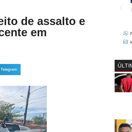
eito de assalto e
scente em
ÚLTI
Telegram