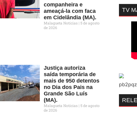
companheira e
TV 
ameaçá-la com faca
em Cidelândia (MA).
Malagueta Notícias
5 de agosto
de 2026
Justiça autoriza
saída temporária de
mais de 950 detentos
no Dia dos Pais na
Grande São Luís
REL
(MA).
Malagueta Notícias
5 de agosto
de 2026