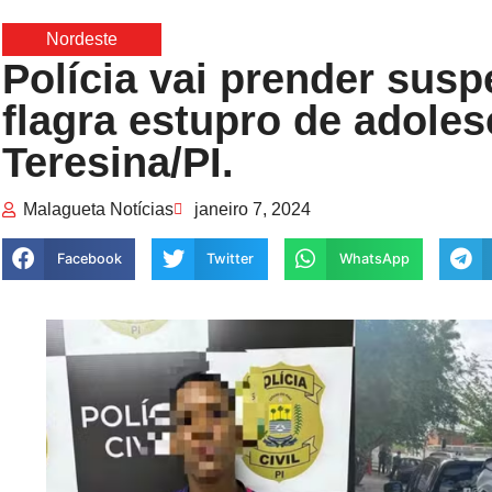
Nordeste
Polícia vai prender susp
flagra estupro de adole
Teresina/PI.
Malagueta Notícias
janeiro 7, 2024
Facebook
Twitter
WhatsApp