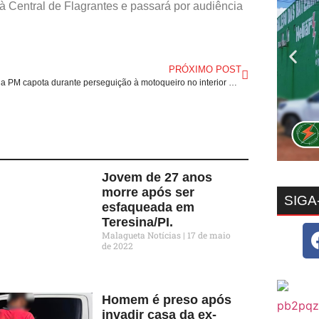
 Central de Flagrantes e passará por audiência
PRÓXIMO POST
Viatura da PM capota durante perseguição à motoqueiro no interior da Bahia.
Jovem de 27 anos
morre após ser
SIGA
esfaqueada em
Teresina/PI.
Malagueta Notícias
17 de maio
de 2022
Homem é preso após
invadir casa da ex-