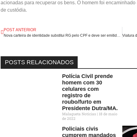
acionadas para recuperar os bens. O homem foi encaminhado à
de custódia.
POST ANTERIOR
Nova carteira de identidade substitui RG pelo CPF e deve ser emitida em todo Brasil a partir desta semana.
POSTS RELACIONADOS
Polícia Civil prende
homem com 30
celulares com
registro de
roubo/furto em
Presidente Dutra/MA.
Malagueta Notícias
18 de maio
de 2022
Policiais civis
cumprem mandados