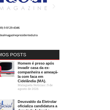
MOS POSTS
Homem é preso após
invadir casa da ex-
companheira e ameaçá-
la com faca em
Cidelândia (MA).
Malagueta Notícias
5 de
agosto de 2026
Deusvaldo da Eletrolar
oficializa candidatura a