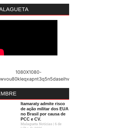
MALAGUETA
EMBRE
Itamaraty admite risco
de ação militar dos EUA
no Brasil por causa de
PCC e CV.
Malagueta Notícias
6 de
julho de 2026