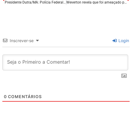
Presidente Dutra/MA: Polícia Federal prende suspeito de desviar mais de um milhão de reais dos cofres públicos do Município.
Weverton revela que foi ameaçado pelas redes sociais e pede ‘basta’ contra intolerância no futebol.
Inscrever-se
Login
0
COMENTÁRIOS