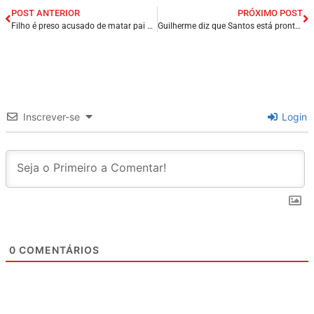
POST ANTERIOR
PRÓXIMO POST
Filho é preso acusado de matar pai e enterrar corpo em casa há um ano na cidade de Campina Grande/PB.
Guilherme diz que Santos está pronto para final contra Palmeiras neste domingo (07).
Inscrever-se
Login
0
COMENTÁRIOS