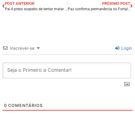
POST ANTERIOR
PRÓXIMO POST
Pai é preso suspeito de tentar matar filhos no município de Bom Princípio do Piauí/PI.
Paz confirma permanência no Fortaleza após recusa ao Corinthians: ‘ainda há muito por fazer’.
Inscrever-se
Login
0
COMENTÁRIOS