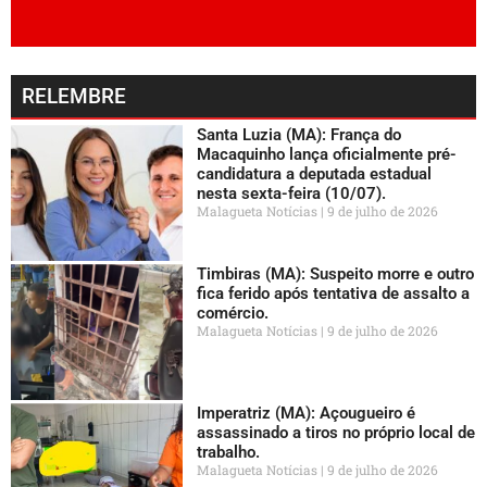
RELEMBRE
Santa Luzia (MA): França do
Macaquinho lança oficialmente pré-
candidatura a deputada estadual
nesta sexta-feira (10/07).
Malagueta Notícias
9 de julho de 2026
Timbiras (MA): Suspeito morre e outro
fica ferido após tentativa de assalto a
comércio.
Malagueta Notícias
9 de julho de 2026
Imperatriz (MA): Açougueiro é
assassinado a tiros no próprio local de
trabalho.
Malagueta Notícias
9 de julho de 2026