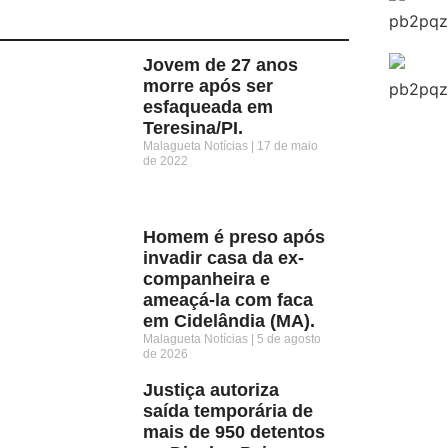
Jovem de 27 anos
morre após ser
esfaqueada em
Teresina/PI.
Malagueta Notícias
17 de maio
de 2022
Homem é preso após
invadir casa da ex-
companheira e
ameaçá-la com faca
em Cidelândia (MA).
Malagueta Notícias
5 de agosto
de 2026
Justiça autoriza
saída temporária de
mais de 950 detentos