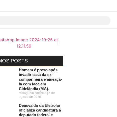
MOS POSTS
Homem é preso após
invadir casa da ex-
companheira e ameaçá-
la com faca em
Cidelândia (MA).
Malagueta Notícias
5 de
agosto de 2026
Deusvaldo da Eletrolar
oficializa candidatura a
deputado federal e