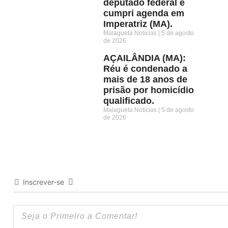
deputado federal e
cumpri agenda em
Imperatriz (MA).
Malagueta Notícias
5 de agosto
de 2026
AÇAILÂNDIA (MA):
Réu é condenado a
mais de 18 anos de
prisão por homicídio
qualificado.
Malagueta Notícias
5 de agosto
de 2026
Inscrever-se