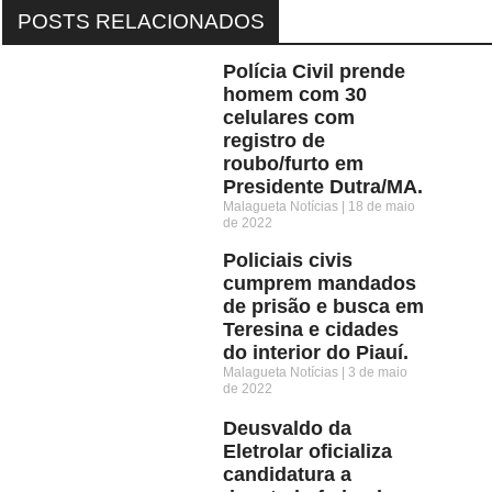
POSTS RELACIONADOS
Polícia Civil prende
homem com 30
celulares com
registro de
roubo/furto em
Presidente Dutra/MA.
Malagueta Notícias
18 de maio
de 2022
Policiais civis
cumprem mandados
de prisão e busca em
Teresina e cidades
do interior do Piauí.
Malagueta Notícias
3 de maio
de 2022
Deusvaldo da
Eletrolar oficializa
candidatura a