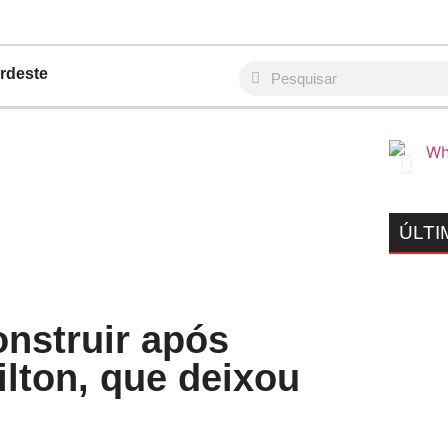
rdeste
ÚLTI
onstruir após
lton, que deixou