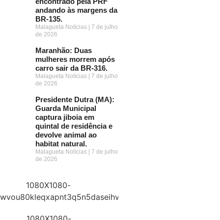
encontrado pela PRF
andando às margens da
BR-135.
Malagueta Notícias
7 de julho
de 2026
Maranhão: Duas
mulheres morrem após
carro sair da BR-316.
Malagueta Notícias
7 de julho
de 2026
Presidente Dutra (MA):
Guarda Municipal
captura jiboia em
quintal de residência e
devolve animal ao
habitat natural.
Malagueta Notícias
7 de julho
de 2026