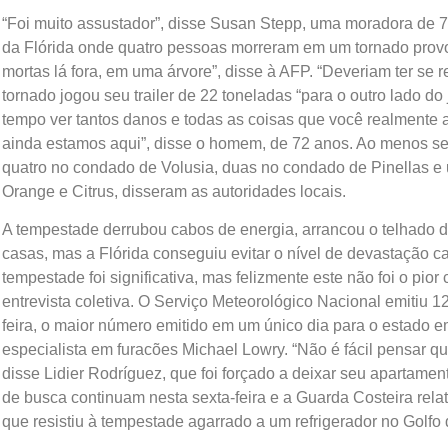
“Foi muito assustador”, disse Susan Stepp, uma moradora de 70
da Flórida onde quatro pessoas morreram em um tornado prov
mortas lá fora, em uma árvore”, disse à AFP. “Deveriam ter se r
tornado jogou seu trailer de 22 toneladas “para o outro lado d
tempo ver tantos danos e todas as coisas que você realment
ainda estamos aqui”, disse o homem, de 72 anos. Ao menos se
quatro no condado de Volusia, duas no condado de Pinellas e
Orange e Citrus, disseram as autoridades locais.
A tempestade derrubou cabos de energia, arrancou o telhado 
casas, mas a Flórida conseguiu evitar o nível de devastação ca
tempestade foi significativa, mas felizmente este não foi o pi
entrevista coletiva. O Serviço Meteorológico Nacional emitiu 1
feira, o maior número emitido em um único dia para o estado 
especialista em furacões Michael Lowry. “Não é fácil pensar q
disse Lidier Rodríguez, que foi forçado a deixar seu apartam
de busca continuam nesta sexta-feira e a Guarda Costeira rela
que resistiu à tempestade agarrado a um refrigerador no Golfo