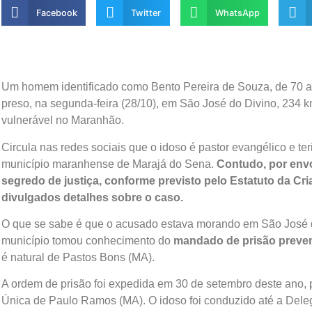
Facebook
Twitter
WhatsApp
Um homem identificado como Bento Pereira de Souza, de 70 an
preso, na segunda-feira (28/10), em São José do Divino, 234 
vulnerável no Maranhão.
Circula nas redes sociais que o idoso é pastor evangélico e t
município maranhense de Marajá do Sena.
Contudo, por envo
segredo de justiça, conforme previsto pelo Estatuto da Cr
divulgados detalhes sobre o caso.
O que se sabe é que o acusado estava morando em São José do 
município tomou conhecimento do
mandado de prisão preven
é natural de Pastos Bons (MA).
A ordem de prisão foi expedida em 30 de setembro deste ano, p
Única de Paulo Ramos (MA). O idoso foi conduzido até a Delega