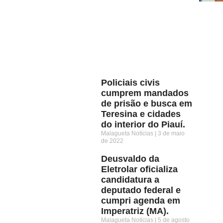
Policiais civis
cumprem mandados
de prisão e busca em
Teresina e cidades
do interior do Piauí.
Malagueta Notícias
3 de maio
de 2022
Deusvaldo da
Eletrolar oficializa
candidatura a
deputado federal e
cumpri agenda em
Imperatriz (MA).
Malagueta Notícias
5 de agosto