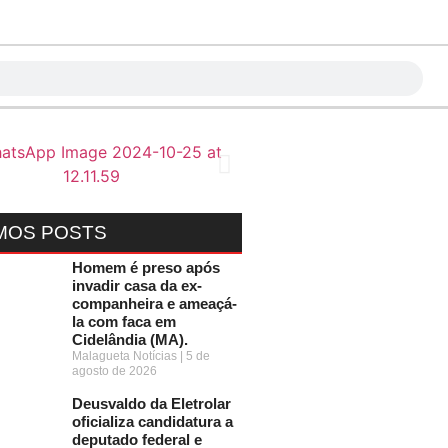
MOS POSTS
Homem é preso após
invadir casa da ex-
companheira e ameaçá-
la com faca em
Cidelândia (MA).
Malagueta Notícias
5 de
agosto de 2026
Deusvaldo da Eletrolar
oficializa candidatura a
deputado federal e