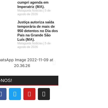
cumpri agenda em
Imperatriz (MA).
Malagueta Notícias
5 de
agosto de 2026
Justiça autoriza saída
temporária de mais de
950 detentos no Dia dos
Pais na Grande São
Luís (MA).
Malagueta Notícias
5 de
agosto de 2026
-NOS!