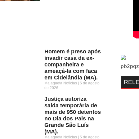
Homem é preso após
invadir casa da ex-
companheira e
ameaçá-la com faca
em Cidelândia (MA).
REL
Malagueta Notícias
5 de agosto
de 2026
Justiça autoriza
saída temporária de
mais de 950 detentos
no Dia dos Pais na
Grande São Luís
(MA).
Malagueta Notícias
5 de agosto