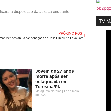
ficará à disposição da Justiça enquanto
TV 
PRÓXIMO POST
lmar Mendes anula condenações de José Dirceu na Lava Jato.
Jovem de 27 anos
morre após ser
esfaqueada em
Teresina/PI.
Malagueta Notícias
17 de maio
de 2022