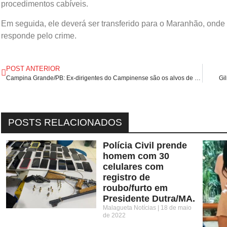
procedimentos cabíveis.
Em seguida, ele deverá ser transferido para o Maranhão, onde 
responde pelo crime.
POST ANTERIOR
Campina Grande/PB: Ex-dirigentes do Campinense são os alvos de operação policial realizada no Renatão, diz Polícia.
Gi
POSTS RELACIONADOS
Polícia Civil prende
homem com 30
celulares com
registro de
roubo/furto em
Presidente Dutra/MA.
Malagueta Notícias
18 de maio
de 2022