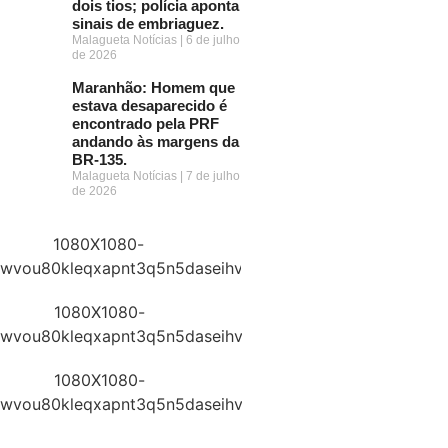
dois tios; polícia aponta
sinais de embriaguez.
Malagueta Notícias
6 de julho
de 2026
Maranhão: Homem que
estava desaparecido é
encontrado pela PRF
andando às margens da
BR-135.
Malagueta Notícias
7 de julho
de 2026