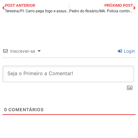
POST ANTERIOR
PRÓXIMO POST
Teresina/PI: Carro pega fogo e assusta moradores no bairro Parque Piauí na capital.
Pedro do Rosário/MA: Policia continua caçada por homem que matou esposa com vários golpes de faca.
Inscrever-se
Login
0
COMENTÁRIOS