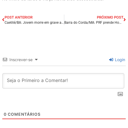
POST ANTERIOR
PRÓXIMO POST
Caetité/BA: Jovem morre em grave acidente entre motocicleta e carro.
Barra do Corda/MA: PRF prende Homem após ser flagrado pilotando motocicleta embriagado.
Inscrever-se
Login
0
COMENTÁRIOS